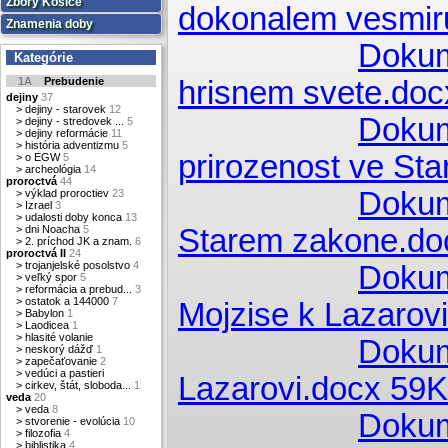
Zbory Košice
dokonalem vesmir
Znamenia doby
Dokum
Kategórie
1A
Prebudenie
hrisnem svete.do
dejiny
37
>
dejiny - starovek
12
Dokum
>
dejiny - stredovek ...
5
>
dejiny reformácie
11
>
história adventizmu
5
prirozenost ve St
>
o EGW
5
>
archeológia
14
proroctvá
44
Dokum
>
výklad proroctiev
23
>
Izrael
3
>
udalosti doby konca
13
>
dni Noacha
5
Starem zakone.do
>
2. príchod JK a znam.
6
proroctvá II
24
>
trojanjelské posolstvo
4
Dokum
>
veľký spor
5
>
reformácia a prebud...
3
>
ostatok a 144000
7
Mojzise k Lazarov
>
Babylon
1
>
Laodicea
1
>
hlasité volanie
Dokum
>
neskorý dážď
1
>
zapečaťovanie
2
>
vedúci a pastieri
Lazarovi.docx 59
>
cirkev, štát, sloboda...
1
veda
20
>
veda
8
Dokum
>
stvorenie - evolúcia
10
>
filozofia
4
>
biblistika
4