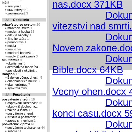
nas.docx 371KB
iné
5
>
svätyňa
1
>
stav mŕtvych
1
Dokum
>
zaujímavosti
3
2A
Oddelenie
vitezstvi nad smrt
priateľstvo so svetom
20
>
milovanie sveta
1
>
moderná hudba
13
Dokum
>
odev a ozdoby
1
>
film, literatúra
1
>
pornografia
1
Novem zakone.do
>
média
>
šoubiznis
>
moderní bohovia
1
Dokume
>
modly 2. prikázania
3
okultizmus
4
>
okultizmus
3
Bible.docx 64KB
>
alternatívna medicína
1
>
závislosti a okultná...
Babylon
12
Dokum
>
Babylon včera, dnes...
5
>
charizmatické hnutie
3
>
ekumenizmus
7
>
synkretizmus
Vecny ohen.docx
3A
Posvätenie
Dokum
posvätenie v teórii
19
>
ospravedl. skrze vieru
5
>
skutky & duchovná...
>
zákon & láska
12
konci casu.docx 
>
posvätenie v teórii
>
Kristus a posvätenie
2
>
zápas s hriechom
1
Dokum
posvätenie v praxi
61
>
posvätenie a charakter
44
>
sobota
11