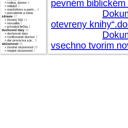
pevném biblickém
>
rodina, domov
2
>
mládež
2
>
manželstvo a partn...
4
Dokum
>
posvätenie a misia
zdravie
17
>
životný štýl
14
otevreny knihy“.d
>
sexualita
2
>
prírodná liečba
1
duchovné dary
10
Dokum
>
duchovné dary
>
rozlišovanie duchov
2
>
dar proroctva a je...
9
vsechno tvorim n
skúsenosti
25
>
životné skúsenosti
18
>
misijné skúsenosti
7