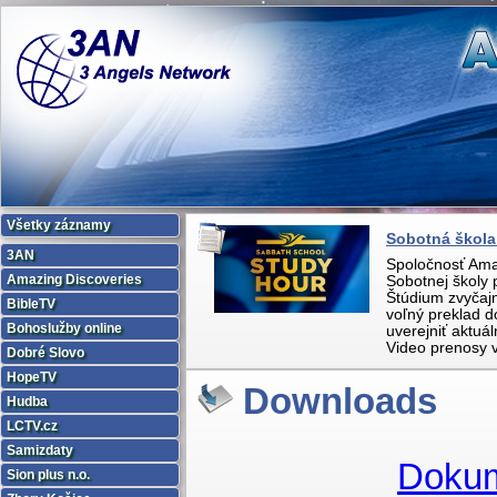
Všetky záznamy
Sobotná škola 
3AN
Spoločnosť Ama
Amazing Discoveries
Sobotnej školy
Štúdium zvyčaj
BibleTV
voľný preklad d
Bohoslužby online
uverejniť aktuá
Video prenosy v
Dobré Slovo
HopeTV
Downloads
Hudba
LCTV.cz
Samizdaty
Dokum
Sion plus n.o.