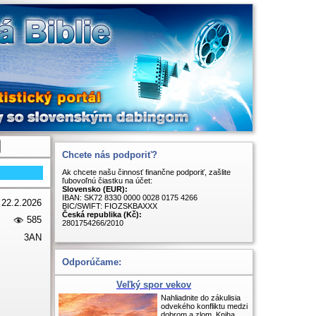
Chcete nás podporiť?
Ak chcete našu činnosť finančne podporiť, zašlite
ľubovoľnú čiastku na účet:
Slovensko (EUR):
IBAN: SK72 8330 0000 0028 0175 4266
22.2.2026
BIC/SWIFT: FIOZSKBAXXX
Česká republika (Kč):
585
2801754266/2010
3AN
Odporúčame:
Veľký spor vekov
Nahliadnite do zákulisia
odvekého konfliktu medzi
dobrom a zlom. Kniha