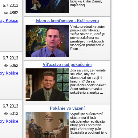
biblickej knihe Daniel,
6.7.2013
napísanej ...
4862
ory Košice
Islam a kresťanstvo - Kráľ severu
V tejto prednáške autor
ponúka identifikáciu
"kráľa severu", ktorá je
pevne založená na
paralelných výkladoch
viacerých proroctiev v
Písm ...
6.7.2013
Víťazstvo nad pokušením
5062
Zdá sa vám, že nemáte
ory Košice
silu vôle, aby ste
skoncovali so svojimi
hriechmi? Dá sa
pokušeniu odolať? Ako?
Autor strháva masku
pokušeniu a analyz ...
6.7.2013
Pokánie vo väzení
5013
Vypočujte si úchvatnú
skúsenosť 6-krát
ory Košice
odsúdeného recidivistu,
ktorý prežil obrátenie,
prijal záchranný plán
Spasiteľa a pochopil jeho
...