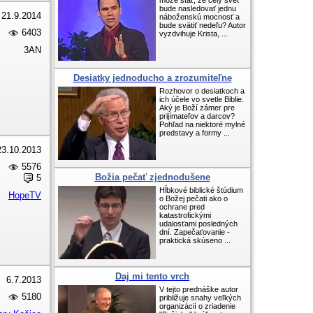
môže stať, že celý svet
bude nasledovať jednu
21.9.2014
náboženskú mocnosť a
bude svätiť nedeľu? Autor
6403
vyzdvihuje Krista, ...
3AN
Desiatky jednoducho a zrozumiteľne
Rozhovor o desiatkoch a
ich účele vo svetle Biblie.
Aký je Boží zámer pre
prijímateľov a darcov?
Pohľad na niektoré mylné
predstavy a formy ...
23.10.2013
5576
Božia pečať zjednodušene
5
Hĺbkové biblické štúdium
HopeTV
o Božej pečati ako o
ochrane pred
katastrofickými
udalosťami posledných
dní. Zapečaťovanie -
praktická skúseno ...
Daj mi tento vrch
6.7.2013
V tejto prednáške autor
5180
približuje snahy veľkých
organizácií o zriadenie