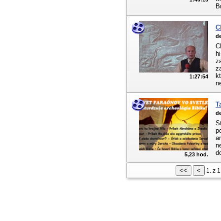
B
C
de
C
hi
z
z
k
1:27:54
ne
T
de
S
p
a
n
d
5,23 hod.
1. z 1