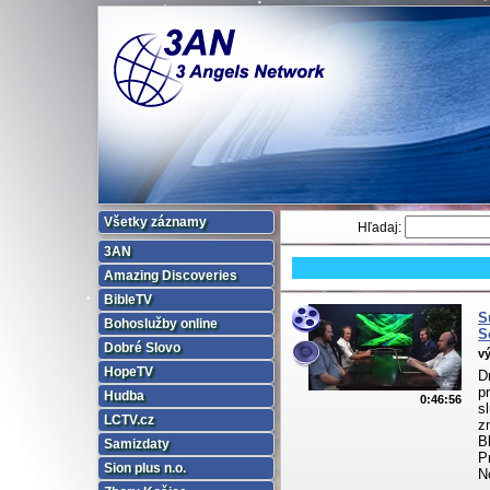
Všetky záznamy
Hľadaj:
3AN
Amazing Discoveries
BibleTV
S
Bohoslužby online
S
Dobré Slovo
vý
HopeTV
D
p
Hudba
0:46:56
s
LCTV.cz
z
B
Samizdaty
P
Sion plus n.o.
N