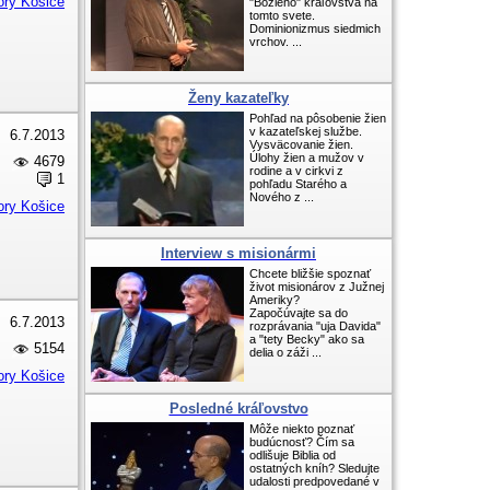
ory Košice
"Božieho" kráľovstva na
tomto svete.
Dominionizmus siedmich
vrchov. ...
Ženy kazateľky
Pohľad na pôsobenie žien
v kazateľskej službe.
6.7.2013
Vysväcovanie žien.
Úlohy žien a mužov v
4679
rodine a v cirkvi z
1
pohľadu Starého a
Nového z ...
ory Košice
Interview s misionármi
Chcete bližšie spoznať
život misionárov z Južnej
Ameriky?
Započúvajte sa do
6.7.2013
rozprávania "uja Davida"
a "tety Becky" ako sa
5154
delia o záži ...
ory Košice
Posledné kráľovstvo
Môže niekto poznať
budúcnosť? Čím sa
odlišuje Biblia od
ostatných kníh? Sledujte
udalosti predpovedané v