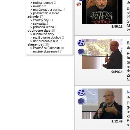
de
>
rodina, domov
2
>
mládež
2
B
>
manželstvo a partn...
4
s
>
posvätenie a misia
zdravie
17
k
>
životný štýl
14
S
>
sexualita
2
M
1:58:12
>
prírodná liečba
1
k
duchovné dary
10
>
duchovné dary
>
rozlišovanie duchov
2
>
dar proroctva a je...
9
K
skúsenosti
25
de
>
životné skúsenosti
18
>
misijné skúsenosti
7
R
I
(
n
d
0:54:14
Ž
N
N
de
P
(
ú
k
P
1:12:49
a