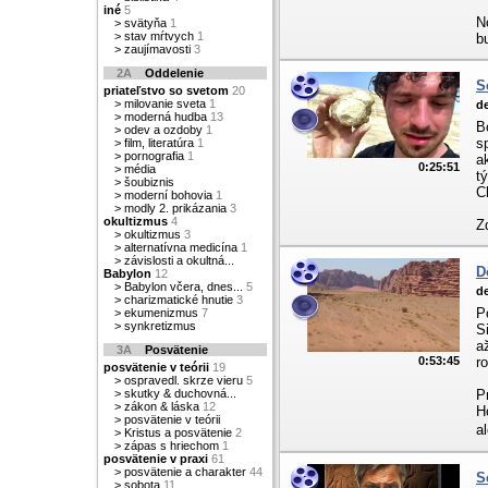
iné
5
N
>
svätyňa
1
>
stav mŕtvych
1
b
>
zaujímavosti
3
2A
Oddelenie
S
priateľstvo so svetom
20
>
milovanie sveta
1
de
>
moderná hudba
13
B
>
odev a ozdoby
1
s
>
film, literatúra
1
>
pornografia
1
a
0:25:51
>
média
t
>
šoubiznis
C
>
moderní bohovia
1
>
modly 2. prikázania
3
okultizmus
4
Z
>
okultizmus
3
>
alternatívna medicína
1
>
závislosti a okultná...
D
Babylon
12
>
Babylon včera, dnes...
5
de
>
charizmatické hnutie
3
P
>
ekumenizmus
7
>
synkretizmus
S
a
3A
Posvätenie
0:53:45
r
posvätenie v teórii
19
>
ospravedl. skrze vieru
5
>
skutky & duchovná...
P
>
zákon & láska
12
H
>
posvätenie v teórii
a
>
Kristus a posvätenie
2
>
zápas s hriechom
1
posvätenie v praxi
61
>
posvätenie a charakter
44
S
>
sobota
11