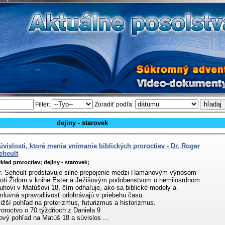
Filter:
Zoradiť podľa:
dejiny - starovek
úvislosti, ktoré menia vnímanie biblických proroctiev - Dr. Roger
eheult
klad proroctiev;
dejiny - starovek;
r. Seheult predstavuje silné prepojenie medzi Hamanovým výnosom
roti Židom v knihe Ester a Ježišovým podobenstvom o nemilosrdnom
luhovi v Matúšovi 18, čím odhaľuje, ako sa biblické modely a
mluvná spravodlivosť odohrávajú v priebehu času.
ližší pohľad na preterizmus, futurizmus a historizmus.
roroctvo o 70 týždňoch z Daniela 9
ový pohľad na Matúš 18 a súvislos ...