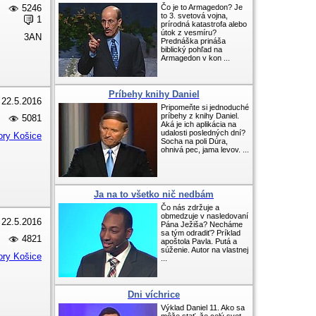
5246
Čo je to Armagedon? Je
to 3. svetová vojna,
1
prírodná katastrofa alebo
útok z vesmíru?
3AN
Prednáška prináša
biblický pohľad na
Armagedon v kon ...
Príbehy knihy Daniel
22.5.2016
Pripomeňte si jednoduché
príbehy z knihy Daniel.
5081
Aká je ich aplikácia na
udalosti posledných dní?
ory Košice
Socha na poli Dúra,
ohnivá pec, jama levov. ...
Ja na to všetko nič nedbám
Čo nás zdržuje a
obmedzuje v nasledovaní
22.5.2016
Pána Ježiša? Necháme
sa tým odradiť? Príklad
4821
apoštola Pavla. Putá a
súženie. Autor na vlastnej
ory Košice
...
Dni víchrice
Výklad Daniel 11. Ako sa