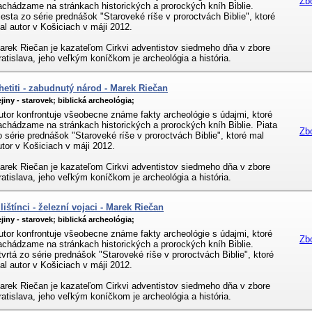
Zb
achádzame na stránkach historických a prorockých kníh Biblie.
iesta zo série prednášok "Staroveké ríše v proroctvách Biblie", ktoré
al autor v Košiciach v máji 2012.
arek Riečan je kazateľom Cirkvi adventistov siedmeho dňa v zbore
ratislava, jeho veľkým koníčkom je archeológia a história.
hetiti - zabudnutý národ - Marek Riečan
jiny - starovek;
biblická archeológia;
utor konfrontuje všeobecne známe fakty archeológie s údajmi, ktoré
achádzame na stránkach historických a prorockých kníh Biblie. Piata
Zb
o série prednášok "Staroveké ríše v proroctvách Biblie", ktoré mal
utor v Košiciach v máji 2012.
arek Riečan je kazateľom Cirkvi adventistov siedmeho dňa v zbore
ratislava, jeho veľkým koníčkom je archeológia a história.
ilištínci - železní vojaci - Marek Riečan
jiny - starovek;
biblická archeológia;
utor konfrontuje všeobecne známe fakty archeológie s údajmi, ktoré
Zb
achádzame na stránkach historických a prorockých kníh Biblie.
tvrtá zo série prednášok "Staroveké ríše v proroctvách Biblie", ktoré
al autor v Košiciach v máji 2012.
arek Riečan je kazateľom Cirkvi adventistov siedmeho dňa v zbore
ratislava, jeho veľkým koníčkom je archeológia a história.