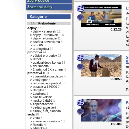
Zbory Košice
Znamenia doby
E
de
Kategórie
P
k
1A
Prebudenie
V
dejiny
37
0:22:25
>
dejiny - starovek
12
v
>
dejiny - stredovek ...
5
I
>
dejiny reformácie
11
a
>
história adventizmu
5
s
>
o EGW
5
>
archeológia
14
proroctvá
44
>
výklad proroctiev
23
S
>
Izrael
3
S
>
udalosti doby konca
13
>
dni Noacha
5
de
>
2. príchod JK a znam.
6
P
proroctvá II
24
>
trojanjelské posolstvo
4
K
0:20:53
>
veľký spor
5
A
>
reformácia a prebud...
3
>
ostatok a 144000
7
P
>
Babylon
1
>
Laodicea
1
>
hlasité volanie
>
neskorý dážď
1
K
>
zapečaťovanie
2
>
vedúci a pastieri
vý
>
cirkev, štát, sloboda...
1
P
veda
20
o
>
veda
8
>
stvorenie - evolúcia
10
p
1:01:03
>
filozofia
4
B
>
biblistika
4