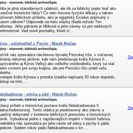
jiny - starovek;
biblická archeológia;
iblia je plná starodávnych udalostí, ale dá sa biblický popis brať ako
kutočné historické fakty? Čo nám hovoria fyzické dôkazy o takom
ľúčovom biblickom príbehu, ako je egyptský Exodus popísaný v
tarom zákone? Odpovede na tieto otázky hľadá režisér Tim
ahoney. Jeho pátranie je hĺbkové a jeho závery sú pre niektorých
ontroverzné. Veď nové poznatky, ktoré zi ...
ýros - osloboditeľ z Perzie - Marek Riečan
jiny - starovek;
biblická archeológia;
ečník nás sprevádza návštevou bývalej Perzskej ríše, v súčasnej
Zb
ránskej náhornej plošine, kde nám predstavuje kráľa Kýrosa II.,
nazývaného aj Kýros Veľký) ako veľkého osloboditeľa, ktorý sa stal
ielen vzorom pre svoju krajinu, ale pre Perzskú ríšu urobil veľa
obrého.
ivotopis kráľa Kýrosa u proroka Izaiáša napísaný 50 rokov dopredu.
ástup na trón, ...
ebúkadnesar - pýcha a pád - Marek Riečan
jiny - starovek;
biblická archeológia;
útavý príbeh o historickej postave kráľa Nebúkadnesara II.
Zb
Nabuchodonozora). Tento vládca je predstavený ako slávny a
spešný dobyvateľ v kontexte biblických proroctiev a historických
roník. Vybudoval jedno z najslávnejších impérií v histórii ľudstva.
rednáška nás sprevádza po jeho ceste od slávy a pýchy k pádu
 pokore. Sedem rokov pádu Nebúkadnesara v kn ...