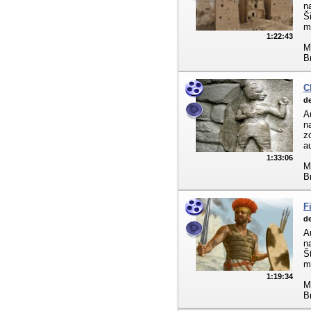
n
Š
m
1:22:43
M
B
C
de
A
n
z
a
1:33:06
M
B
F
de
A
n
Š
m
1:19:34
M
B