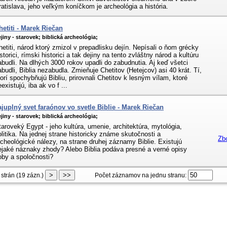
ratislava, jeho veľkým koníčkom je archeológia a história.
hetiti - Marek Riečan
jiny - starovek;
biblická archeológia;
hetiti, národ ktorý zmizol v prepadlisku dejín. Nepísali o ňom grécky
storici, rímski historici a tak dejiny na tento zvláštny národ a kultúru
abudli. Na dlhých 3000 rokov upadli do zabudnutia. Aj keď všetci
abudli, Biblia nezabudla. Zmieňuje Chetitov (Hetejcov) asi 40 krát. Tí,
torí spochybňujú Bibliu, prirovnali Chetitov k lesným vílam, ktoré
existujú, iba ak vo f ...
ajuplný svet faraónov vo svetle Biblie - Marek Riečan
jiny - starovek;
biblická archeológia;
taroveký Egypt - jeho kultúra, umenie, architektúra, mytológia,
olitika. Na jednej strane historicky známe skutočnosti a
Zb
rcheológické nálezy, na strane druhej záznamy Biblie. Existujú
ejaké náznaky zhody? Alebo Biblia podáva presné a verné opisy
oby a spoločnosti?
 strán (19 zázn.)
Počet záznamov na jednu stranu: