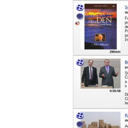
S
de
F
j
d
P
p
ži
290min
B
po
S
Č
a
s
0:55:58
D
C
t
K
de
A