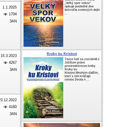
„Veľký spor vekov“
opisuje posledné dve
1.1.2025
tisícročia svetových dejín
...
1704
3AN
Kroky ku Kristovi
15.3.2023
Tisíce ľudí sa zoznámili s
4267
Ježišom práve
prostredníctvom knihy
3AN
Kroky ku
Kristovi.Mnohým ďalším,
ktorí s ním kráčajú
cestou života n ...
23.12.2022
4160
3AN