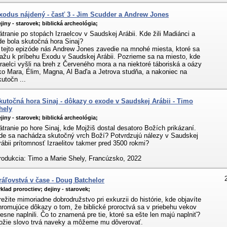
xodus nájdený - časť 3 - Jim Scudder a Andrew Jones
jiny - starovek;
biblická archeológia;
átranie po stopách Izraelcov v Saudskej Arábii. Kde žili Madiánci a
de bola skutočná hora Sinaj?
 tejto epizóde nás Andrew Jones zavedie na mnohé miesta, ktoré sa
iažu k príbehu Exodu v Saudskej Arábii. Pozrieme sa na miesto, kde
zraelci vyšli na breh z Červeného mora a na niektoré táboriská a oázy
ko Mara, Élim, Magna, Al Bad'a a Jetrova studňa, a nakoniec na
kutočn ...
kutočná hora Sinaj - dôkazy o exode v Saudskej Arábii - Timo
hely
jiny - starovek;
biblická archeológia;
átranie po hore Sinaj, kde Mojžiš dostal desatoro Božích prikázaní.
de sa nachádza skutočný vrch Boží? Potvrdzujú nálezy v Saudskej
rábii prítomnosť Izraelitov takmer pred 3500 rokmi?
rodukcia: Timo a Marie Shely, Francúzsko, 2022
ráľovstvá v čase - Doug Batchelor
klad proroctiev;
dejiny - starovek;
režite mimoriadne dobrodružstvo pri exkurzii do histórie, kde objavíte
hromujúce dôkazy o tom, že biblické proroctvá sa v priebehu vekov
resne naplnili. Čo to znamená pre tie, ktoré sa ešte len majú naplniť?
ožie slovo trvá naveky a môžeme mu dôverovať.