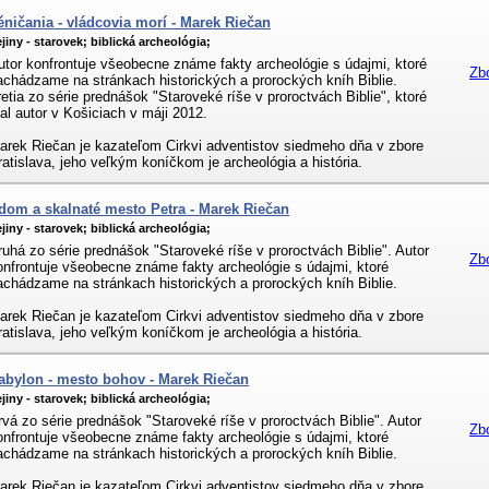
éničania - vládcovia morí - Marek Riečan
jiny - starovek;
biblická archeológia;
utor konfrontuje všeobecne známe fakty archeológie s údajmi, ktoré
Zb
achádzame na stránkach historických a prorockých kníh Biblie.
retia zo série prednášok "Staroveké ríše v proroctvách Biblie", ktoré
al autor v Košiciach v máji 2012.
arek Riečan je kazateľom Cirkvi adventistov siedmeho dňa v zbore
ratislava, jeho veľkým koníčkom je archeológia a história.
dom a skalnaté mesto Petra - Marek Riečan
jiny - starovek;
biblická archeológia;
ruhá zo série prednášok "Staroveké ríše v proroctvách Biblie". Autor
Zb
onfrontuje všeobecne známe fakty archeológie s údajmi, ktoré
achádzame na stránkach historických a prorockých kníh Biblie.
arek Riečan je kazateľom Cirkvi adventistov siedmeho dňa v zbore
ratislava, jeho veľkým koníčkom je archeológia a história.
abylon - mesto bohov - Marek Riečan
jiny - starovek;
biblická archeológia;
rvá zo série prednášok "Staroveké ríše v proroctvách Biblie". Autor
Zb
onfrontuje všeobecne známe fakty archeológie s údajmi, ktoré
achádzame na stránkach historických a prorockých kníh Biblie.
arek Riečan je kazateľom Cirkvi adventistov siedmeho dňa v zbore