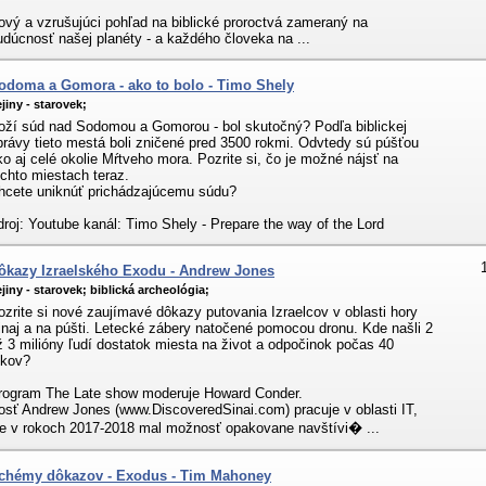
ový a vzrušujúci pohľad na biblické proroctvá zameraný na
udúcnosť našej planéty - a každého človeka na ...
odoma a Gomora - ako to bolo - Timo Shely
jiny - starovek;
oží súd nad Sodomou a Gomorou - bol skutočný? Podľa biblickej
právy tieto mestá boli zničené pred 3500 rokmi. Odvtedy sú púšťou
ko aj celé okolie Mŕtveho mora. Pozrite si, čo je možné nájsť na
ýchto miestach teraz.
hcete uniknúť prichádzajúcemu súdu?
droj: Youtube kanál: Timo Shely - Prepare the way of the Lord
ôkazy Izraelského Exodu - Andrew Jones
jiny - starovek;
biblická archeológia;
ozrite si nové zaujímavé dôkazy putovania Izraelcov v oblasti hory
inaj a na púšti. Letecké zábery natočené pomocou dronu. Kde našli 2
ž 3 milióny ľudí dostatok miesta na život a odpočinok počas 40
okov?
rogram The Late show moderuje Howard Conder.
osť Andrew Jones (www.DiscoveredSinai.com) pracuje v oblasti IT,
le v rokoch 2017-2018 mal možnosť opakovane navštívi� ...
chémy dôkazov - Exodus - Tim Mahoney