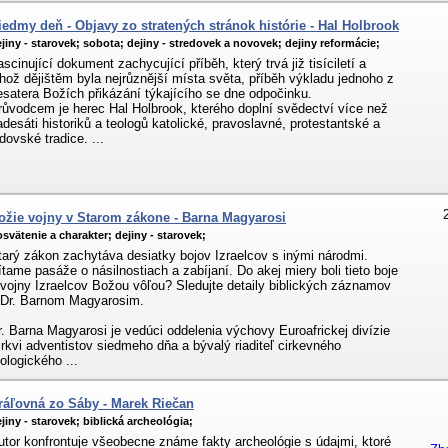
iedmy deň - Objavy zo stratených stránok histórie - Hal Holbrook
jiny - starovek;
sobota;
dejiny - stredovek a novovek;
dejiny reformácie;
ascinující dokument zachycující příběh, který trvá již tisíciletí a
ehož dějištěm byla nejrůznější místa světa, příběh výkladu jednoho z
esatera Božích přikázání týkajícího se dne odpočinku.
růvodcem je herec Hal Holbrook, kterého doplní svědectví více než
adesáti historiků a teologů katolické, pravoslavné, protestantské a
dovské tradice. ...
ožie vojny v Starom zákone - Barna Magyarosi
svätenie a charakter;
dejiny - starovek;
tarý zákon zachytáva desiatky bojov Izraelcov s inými národmi.
ítame pasáže o násilnostiach a zabíjaní. Do akej miery boli tieto boje
 vojny Izraelcov Božou vôľou? Sledujte detaily biblických záznamov
 Dr. Barnom Magyarosim.
r. Barna Magyarosi je vedúci oddelenia výchovy Euroafrickej divízie
irkvi adventistov siedmeho dňa a bývalý riaditeľ cirkevného
eologického ...
ráľovná zo Sáby - Marek Riečan
jiny - starovek;
biblická archeológia;
utor konfrontuje všeobecne známe fakty archeológie s údajmi, ktoré