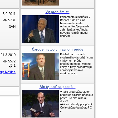
Vy problémisti
5.9.2011
Pripomeňte si situáciu v
5731
Božom ľude za čias
Izraelského kráľa
3AN
Achaba. Keď je pravda
zahmlená a keď ľudia
nevedia rozlíšiť medzi
dobrým ...
Čarodejníctvo v hlavnom prúde
Pohľad na rozmach
21.3.2010
moderného čarodejníctva
v hlavnom prúde
5572
dnešných médií. Mnohé
1
knihy a filmy predstavujú
čarodejníctvo ako
ory Košice
atraktívnu z ...
Ale ty, keď sa postíš...
V tejto prednáške autor
približuje biblické učenie o
pôste. Je aktuálne aj
dnes?
Aké sú dôvody pre pôst?
Čo je súčasťou pôstu? Č
...