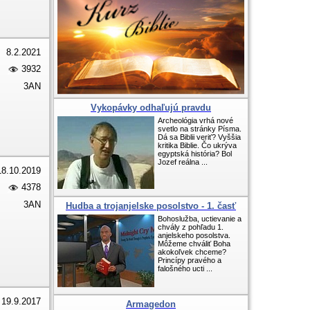
8.2.2021
3932
3AN
Vykopávky odhaľujú pravdu
Archeológia vrhá nové
svetlo na stránky Písma.
Dá sa Biblii veriť? Vyššia
kritika Biblie. Čo ukrýva
egyptská história? Bol
Jozef reálna ...
18.10.2019
4378
3AN
Hudba a trojanjelske posolstvo - 1. časť
Bohoslužba, uctievanie a
chvály z pohľadu 1.
anjelskeho posolstva.
Môžeme chváliť Boha
akokoľvek chceme?
Princípy pravého a
falošného ucti ...
19.9.2017
Armagedon