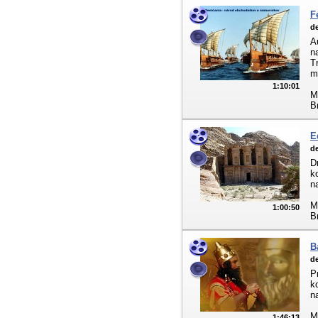
F
de
A
n
T
m
1:10:01
M
B
E
de
D
k
n
M
1:00:50
B
B
de
P
k
n
M
1:46:13