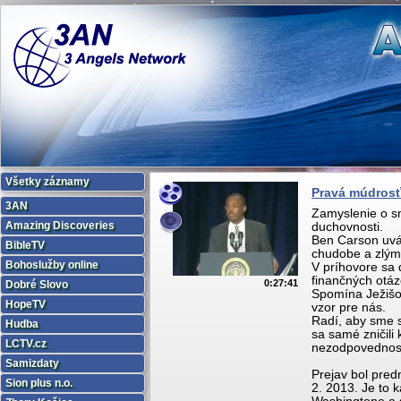
Všetky záznamy
Pravá múdrosť 
3AN
Zamyslenie o s
Amazing Discoveries
duchovnosti.
Ben Carson uvád
BibleTV
chudobe a zlým
Bohoslužby online
V príhovore sa 
finančných otázo
0:27:41
Dobré Slovo
Spomína Ježišo
HopeTV
vzor pre nás.
Radí, aby sme s
Hudba
sa samé zničili 
LCTV.cz
nezodpovednost
Samizdaty
Prejav bol pred
Sion plus n.o.
2. 2013. Je to 