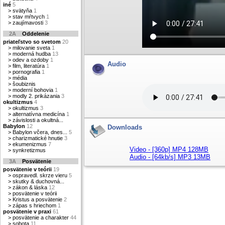
iné
5
>
svätyňa
1
>
stav mŕtvych
1
>
zaujímavosti
3
2A
Oddelenie
priateľstvo so svetom
20
>
milovanie sveta
1
>
moderná hudba
13
>
odev a ozdoby
1
Audio
>
film, literatúra
1
>
pornografia
1
>
média
>
šoubiznis
>
moderní bohovia
1
>
modly 2. prikázania
3
okultizmus
4
>
okultizmus
3
>
alternatívna medicína
1
>
závislosti a okultná...
Babylon
12
Downloads
>
Babylon včera, dnes...
5
>
charizmatické hnutie
3
>
ekumenizmus
7
Video - [360p] MP4 128MB
>
synkretizmus
Audio - [64kb/s] MP3 13MB
3A
Posvätenie
posvätenie v teórii
19
>
ospravedl. skrze vieru
5
>
skutky & duchovná...
>
zákon & láska
12
>
posvätenie v teórii
>
Kristus a posvätenie
2
>
zápas s hriechom
1
posvätenie v praxi
61
>
posvätenie a charakter
44
>
sobota
11