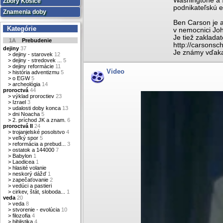
Washingtone a s
Zbory Košice
podnikateľskú e
Znamenia doby
Ben Carson je a
Kategórie
v nemocnici Jo
Je tiež zaklada
1A
Prebudenie
http://carsonsc
dejiny
37
Je známy vďaka 
>
dejiny - starovek
12
>
dejiny - stredovek ...
5
>
dejiny reformácie
11
Video
>
história adventizmu
5
>
o EGW
5
>
archeológia
14
proroctvá
44
>
výklad proroctiev
23
>
Izrael
3
>
udalosti doby konca
13
>
dni Noacha
5
>
2. príchod JK a znam.
6
proroctvá II
24
>
trojanjelské posolstvo
4
>
veľký spor
5
>
reformácia a prebud...
3
>
ostatok a 144000
7
>
Babylon
1
>
Laodicea
1
>
hlasité volanie
>
neskorý dážď
1
>
zapečaťovanie
2
>
vedúci a pastieri
>
cirkev, štát, sloboda...
1
veda
20
>
veda
8
>
stvorenie - evolúcia
10
>
filozofia
4
>
biblistika
4