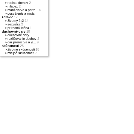
>
rodina, domov
2
>
mládež
2
>
manželstvo a partn...
4
>
posvätenie a misia
zdravie
17
>
životný štýl
14
>
sexualita
2
>
prírodná liečba
1
duchovné dary
10
>
duchovné dary
>
rozlišovanie duchov
2
>
dar proroctva a je...
9
skúsenosti
25
>
životné skúsenosti
18
>
misijné skúsenosti
7