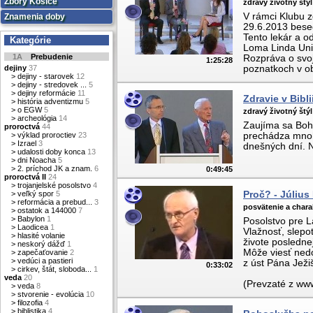
Zbory Košice
zdravý životný štýl
V rámci Klubu 
Znamenia doby
29.6.2013 bese
Tento lekár a o
Kategórie
Loma Linda Univ
1A
Prebudenie
Rozpráva o svo
1:25:28
dejiny
37
poznatkoch v obl
>
dejiny - starovek
12
>
dejiny - stredovek ...
5
>
dejiny reformácie
11
Zdravie v Bibl
>
história adventizmu
5
>
o EGW
5
zdravý životný štýl
>
archeológia
14
Zaujíma sa Boh
proroctvá
44
>
výklad proroctiev
23
prechádza mnohé
>
Izrael
3
dnešných dní. N
>
udalosti doby konca
13
>
dni Noacha
5
>
2. príchod JK a znam.
6
0:49:45
proroctvá II
24
>
trojanjelské posolstvo
4
>
veľký spor
5
Proč? - Július
>
reformácia a prebud...
3
posvätenie a chara
>
ostatok a 144000
7
>
Babylon
1
Posolstvo pre L
>
Laodicea
1
Vlažnosť, slep
>
hlasité volanie
živote poslednej
>
neskorý dážď
1
Môže viesť nedo
>
zapečaťovanie
2
>
vedúci a pastieri
z úst Pána Jež
0:33:02
>
cirkev, štát, sloboda...
1
veda
20
(Prevzaté z ww
>
veda
8
>
stvorenie - evolúcia
10
>
filozofia
4
>
biblistika
4