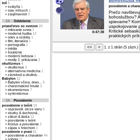
Bohoslužba neb
iné
5
posvätenie a chara
>
svätyňa
1
>
stav mŕtvych
1
Prečo navštevu
>
zaujímavosti
3
bohoslužbou? 
2A
Oddelenie
spievame? Komu
priateľstvo so svetom
20
uspokojovanie 
>
milovanie sveta
1
Kritické sebask
0:47:38
>
moderná hudba
13
praktických prík
>
odev a ozdoby
1
>
film, literatúra
1
>
pornografia
1
1. z 1 strán (5 zázn.)
>
média
>
šoubiznis
>
moderní bohovia
1
>
modly 2. prikázania
3
okultizmus
4
>
okultizmus
3
>
alternatívna medicína
1
>
závislosti a okultná...
Babylon
12
>
Babylon včera, dnes...
5
>
charizmatické hnutie
3
>
ekumenizmus
7
>
synkretizmus
3A
Posvätenie
posvätenie v teórii
19
>
ospravedl. skrze vieru
5
>
skutky & duchovná...
>
zákon & láska
12
>
posvätenie v teórii
>
Kristus a posvätenie
2
>
zápas s hriechom
1
posvätenie v praxi
61
>
posvätenie a charakter
44
>
sobota
11