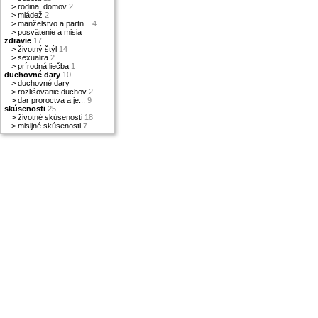
>
rodina, domov
2
>
mládež
2
>
manželstvo a partn...
4
>
posvätenie a misia
zdravie
17
>
životný štýl
14
>
sexualita
2
>
prírodná liečba
1
duchovné dary
10
>
duchovné dary
>
rozlišovanie duchov
2
>
dar proroctva a je...
9
skúsenosti
25
>
životné skúsenosti
18
>
misijné skúsenosti
7