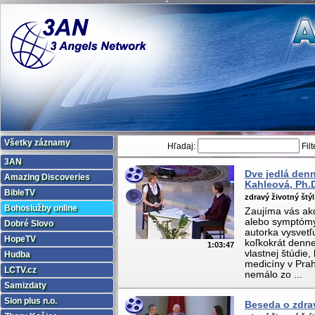
Všetky záznamy
Hľadaj:
Filt
3AN
Dve jedlá denn
Amazing Discoveries
Kahleová, Ph.
BibleTV
zdravý životný štýl
Bohoslužby online
Zaujíma vás ako
alebo symptómy
Dobré Slovo
autorka vysvetľ
HopeTV
koľkokrát denne
1:03:47
vlastnej štúdie,
Hudba
medicíny v Prah
LCTV.cz
nemálo zo ...
Samizdaty
Sion plus n.o.
Beseda o zdrav