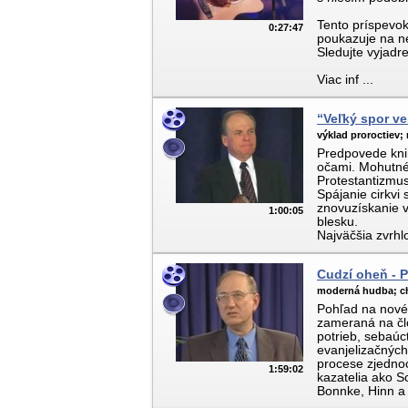
Tento príspevok
0:27:47
poukazuje na n
Sledujte vyjadr
Viac inf ...
“Veľký spor ve
výklad proroctiev;
Predpovede knih
očami. Mohutné 
Protestantizmus
Spájanie cirkvi
znovuzískanie v
1:00:05
blesku.
Najväčšia zvrhl
Cudzí oheň - Pr
moderná hudba;
c
Pohľad na nové
zameraná na čl
potrieb, sebaúc
evanjelizačnýc
procese zjedno
1:59:02
kazatelia ako S
Bonnke, Hinn a ď