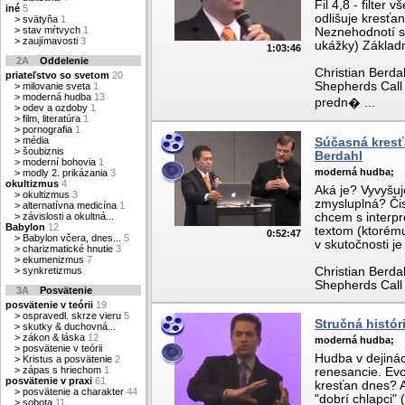
Fil 4,8 - filte
iné
5
odlišuje kresťa
>
svätyňa
1
>
stav mŕtvych
1
Neznehodnotí sv
>
zaujímavosti
3
ukážky) Základn
1:03:46
2A
Oddelenie
Christian Berda
priateľstvo so svetom
20
Shepherds Call M
>
milovanie sveta
1
>
moderná hudba
13
predn� ...
>
odev a ozdoby
1
>
film, literatúra
1
>
pornografia
1
>
média
Súčasná kresťa
>
šoubiznis
Berdahl
>
moderní bohovia
1
moderná hudba;
>
modly 2. prikázania
3
okultizmus
4
Aká je? Vyvyšu
>
okultizmus
3
zmysluplná? Či
>
alternatívna medicína
1
>
závislosti a okultná...
chcem s interpr
Babylon
12
textom (ktorém
0:52:47
>
Babylon včera, dnes...
5
v skutočnosti j
>
charizmatické hnutie
3
>
ekumenizmus
7
>
synkretizmus
Christian Berda
Shepherds Call M
3A
Posvätenie
posvätenie v teórii
19
>
ospravedl. skrze vieru
5
Stručná histór
>
skutky & duchovná...
>
zákon & láska
12
moderná hudba;
>
posvätenie v teórii
Hudba v dejiná
>
Kristus a posvätenie
2
>
zápas s hriechom
1
renesancie. Ev
posvätenie v praxi
61
kresťan dnes? A
>
posvätenie a charakter
44
"dobrí chlapci" 
>
sobota
11