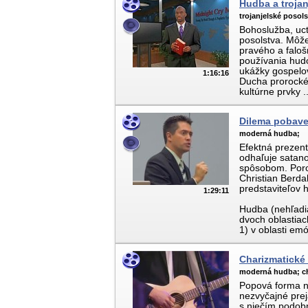
Hudba a trojan
trojanjelské posol
Bohoslužba, uct
posolstva. Môž
pravého a faloš
používania hudo
ukážky gospelov
1:16:16
Ducha prorocké
kultúrne prvky ..
Dilema pobaven
moderná hudba;
Efektná prezent
odhaľuje satan
spôsobom. Porovn
Christian Berda
predstaviteľov
1:29:11
Hudba (nehľadia
dvoch oblastiac
1) v oblasti emóc
Charizmatické
moderná hudba;
c
Popová forma n
nezvyčajné pre
s niečím podob