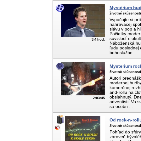
Mystérium hud
životné skúsenost
Vypočujte si pr
nahrávacej spol
slávu v pop a h
Počiatky moder
súvislosť s okul
3,4 hod.
Náboženská hud
ľudu poslednej 
bohoslužbe ...
Mysterium rock
životné skúsenost
Autori prednášk
modernej hudby 
komerčnej rozhla
and-rollu na člo
obsiahnutý. Dne
2:03:45
adventisti. Vo 
sa osobn ...
Od rock-n-roll
životné skúsenost
Pohľad do sféry
zároveň bývalé