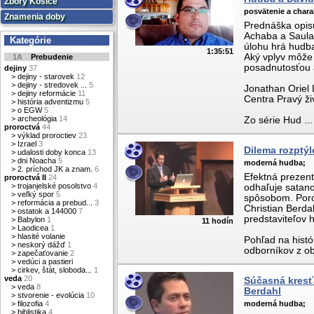
Zbory Košice
posvätenie a chara
Znamenia doby
Prednáška opisu
Achaba a Saula
Kategórie
úlohu hrá hudba
1:35:51
Aký vplyv môže
1A
Prebudenie
posadnutosťou
dejiny
37
>
dejiny - starovek
12
>
dejiny - stredovek ...
5
Jonathan Oriel 
>
dejiny reformácie
11
Centra Pravý ži
>
história adventizmu
5
>
o EGW
5
>
archeológia
14
Zo série Hud ...
proroctvá
44
>
výklad proroctiev
23
>
Izrael
3
Dilema rozptýl
>
udalosti doby konca
13
>
dni Noacha
5
moderná hudba;
>
2. príchod JK a znam.
6
Efektná prezent
proroctvá II
24
>
trojanjelské posolstvo
4
odhaľuje satan
>
veľký spor
5
spôsobom. Porovn
>
reformácia a prebud...
3
Christian Berda
>
ostatok a 144000
7
predstaviteľov
>
Babylon
1
11 hodín
>
Laodicea
1
>
hlasité volanie
Pohľad na histó
>
neskorý dážď
1
odborníkov z obl
>
zapečaťovanie
2
>
vedúci a pastieri
>
cirkev, štát, sloboda...
1
veda
20
Súčasná kresťa
>
veda
8
Berdahl
>
stvorenie - evolúcia
10
>
filozofia
4
moderná hudba;
>
biblistika
4