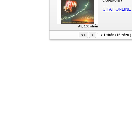
človekom?
ČÍTAŤ ONLINE
A5, 108 strán
1. z 1 strán (16 zázn.)