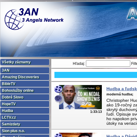
Všetky záznamy
Hľadaj:
Filt
3AN
Amazing Discoveries
BibleTV
Hudba a ľudsk
Bohoslužby online
moderná hudba;
Dobré Slovo
Christopher Hud
HopeTV
ako 19-ročný za
skrytý duchovný
Hudba
1:33:13
ľudí. Opisuje sv
LCTV.cz
ho napokon priv
útoky na veriaci
Samizdaty
Sion plus n.o.
Hudba a Dávid 