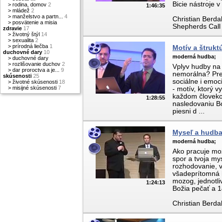
Bicie nástroje v
>
rodina, domov
2
1:46:35
>
mládež
2
>
manželstvo a partn...
4
Christian Berda
>
posvätenie a misia
Shepherds Call M
zdravie
17
>
životný štýl
14
>
sexualita
2
>
prírodná liečba
1
Motív a štrukt
duchovné dary
10
moderná hudba;
>
duchovné dary
>
rozlišovanie duchov
2
Vplyv hudby na
>
dar proroctva a je...
9
nemorálna? Pre
skúsenosti
25
sociálne i emoc
>
životné skúsenosti
18
>
misijné skúsenosti
7
- motív, ktorý v
každom človeko
1:28:55
nasledovaniu B
piesni d ...
Myseľ a hudba 
moderná hudba;
Ako pracuje moz
spor a tvoja my
rozhodovanie, v
všadeprítomná 
mozog, jednotli
1:24:13
Božia pečať a 
Christian Berda