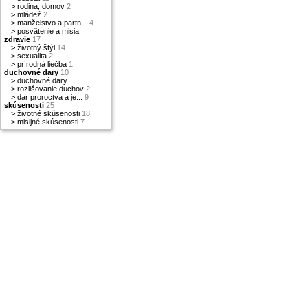
>
rodina, domov
2
>
mládež
2
>
manželstvo a partn...
4
>
posvätenie a misia
zdravie
17
>
životný štýl
14
>
sexualita
2
>
prírodná liečba
1
duchovné dary
10
>
duchovné dary
>
rozlišovanie duchov
2
>
dar proroctva a je...
9
skúsenosti
25
>
životné skúsenosti
18
>
misijné skúsenosti
7