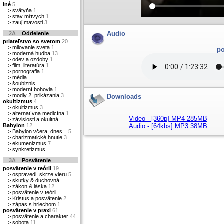
iné
5
>
svätyňa
1
>
stav mŕtvych
1
>
zaujímavosti
3
Audio
2A
Oddelenie
priateľstvo so svetom
20
>
milovanie sveta
1
po
>
moderná hudba
13
>
odev a ozdoby
1
>
film, literatúra
1
>
pornografia
1
>
média
>
šoubiznis
>
moderní bohovia
1
>
modly 2. prikázania
3
Downloads
okultizmus
4
>
okultizmus
3
>
alternatívna medicína
1
Video - [360p] MP4 285MB
>
závislosti a okultná...
Babylon
12
Audio - [64kbs] MP3 38MB
>
Babylon včera, dnes...
5
>
charizmatické hnutie
3
>
ekumenizmus
7
>
synkretizmus
3A
Posvätenie
posvätenie v teórii
19
>
ospravedl. skrze vieru
5
>
skutky & duchovná...
>
zákon & láska
12
>
posvätenie v teórii
>
Kristus a posvätenie
2
>
zápas s hriechom
1
posvätenie v praxi
61
>
posvätenie a charakter
44
>
sobota
11