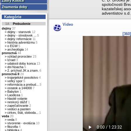
C. D. Brooks je 
Zbory Košice
spoločnosti Brea
Znamenia doby
kazateľskej asoc
adventistov s.d.
Kategórie
1A
Prebudenie
Video
dejiny
37
>
dejiny - starovek
12
[360
>
dejiny - stredovek ...
5
>
dejiny reformácie
11
>
história adventizmu
5
>
o EGW
5
>
archeológia
14
proroctvá
44
>
výklad proroctiev
23
>
Izrael
3
>
udalosti doby konca
13
>
dni Noacha
5
>
2. príchod JK a znam.
6
proroctvá II
24
>
trojanjelské posolstvo
4
>
veľký spor
5
>
reformácia a prebud...
3
>
ostatok a 144000
7
>
Babylon
1
>
Laodicea
1
>
hlasité volanie
>
neskorý dážď
1
>
zapečaťovanie
2
>
vedúci a pastieri
>
cirkev, štát, sloboda...
1
veda
20
>
veda
8
>
stvorenie - evolúcia
10
>
filozofia
4
>
biblistika
4