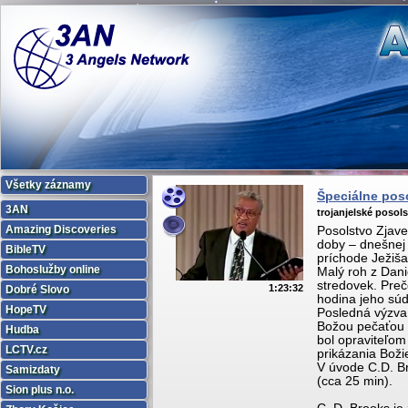
Všetky záznamy
Špeciálne poso
3AN
trojanjelské posol
Amazing Discoveries
Posolstvo Zjave
doby – dnešnej 
BibleTV
príchode Ježiš
Bohoslužby online
Malý roh z Dan
stredovek. Preč
1:23:32
Dobré Slovo
hodina jeho sú
HopeTV
Posledná výzva:
Božou pečaťou 
Hudba
bol opraviteľom
LCTV.cz
prikázania Boži
V úvode C.D. B
Samizdaty
(cca 25 min).
Sion plus n.o.