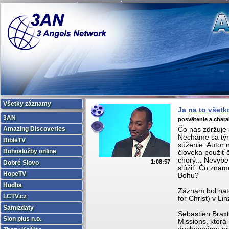
Všetky záznamy
Ja na to všetk
3AN
posvätenie a chara
Amazing Discoveries
Čo nás zdržuje
Necháme sa tým 
BibleTV
súženie. Autor 
Bohoslužby online
človeka použiť č
chorý... Nevyb
1:08:57
Dobré Slovo
slúžiť. Čo znam
HopeTV
Bohu?
Hudba
Záznam bol nat
LCTV.cz
for Christ) v Li
Samizdaty
Sebastien Braxt
Sion plus n.o.
Missions, ktorá 