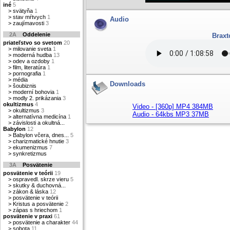
iné
5
>
svätyňa
1
>
stav mŕtvych
1
Audio
>
zaujímavosti
3
2A
Oddelenie
Braxt
priateľstvo so svetom
20
>
milovanie sveta
1
>
moderná hudba
13
>
odev a ozdoby
1
>
film, literatúra
1
>
pornografia
1
>
média
Downloads
>
šoubiznis
>
moderní bohovia
1
>
modly 2. prikázania
3
okultizmus
4
Video - [360p] MP4 384MB
>
okultizmus
3
Audio - 64kbs MP3 37MB
>
alternatívna medicína
1
>
závislosti a okultná...
Babylon
12
>
Babylon včera, dnes...
5
>
charizmatické hnutie
3
>
ekumenizmus
7
>
synkretizmus
3A
Posvätenie
posvätenie v teórii
19
>
ospravedl. skrze vieru
5
>
skutky & duchovná...
>
zákon & láska
12
>
posvätenie v teórii
>
Kristus a posvätenie
2
>
zápas s hriechom
1
posvätenie v praxi
61
>
posvätenie a charakter
44
>
sobota
11