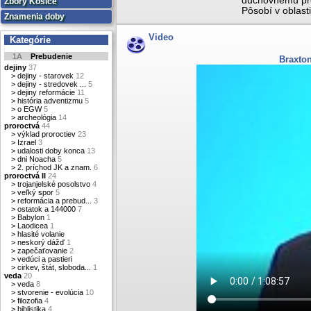
duchovnému pre
Zbory Košice
Pôsobí v oblast
Znamenia doby
Video
Kategórie
1A
Prebudenie
Braxto
dejiny
37
>
dejiny - starovek
12
>
dejiny - stredovek ...
5
>
dejiny reformácie
11
>
história adventizmu
5
>
o EGW
5
>
archeológia
14
proroctvá
44
>
výklad proroctiev
23
>
Izrael
3
>
udalosti doby konca
13
>
dni Noacha
5
>
2. príchod JK a znam.
6
proroctvá II
24
>
trojanjelské posolstvo
4
>
veľký spor
5
>
reformácia a prebud...
3
>
ostatok a 144000
7
>
Babylon
1
>
Laodicea
1
>
hlasité volanie
>
neskorý dážď
1
>
zapečaťovanie
2
>
vedúci a pastieri
>
cirkev, štát, sloboda...
1
veda
20
>
veda
8
>
stvorenie - evolúcia
10
>
filozofia
4
>
biblistika
4