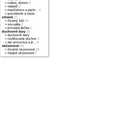
>
rodina, domov
2
>
mládež
2
>
manželstvo a partn...
4
>
posvätenie a misia
zdravie
17
>
životný štýl
14
>
sexualita
2
>
prírodná liečba
1
duchovné dary
10
>
duchovné dary
>
rozlišovanie duchov
2
>
dar proroctva a je...
9
skúsenosti
25
>
životné skúsenosti
18
>
misijné skúsenosti
7