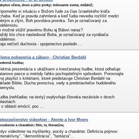
bylon včera, dnes a jeho prvky;
milovanie sveta;
mládež;
ripomeňte si situáciu v Božom ľude za čias Izraelského kráľa
chaba. Keď je pravda zahmlená a keď ľudia nevedia rozlíšiť medzi
obrým a zlým, Boh povoláva proroka. Ten je označovaný za
roblémistu.
e možné slúžiť pravému Bohu aj Bálovi naraz?
aždý kto chce nasledovať Boha, je označovaný za vyrábača
roblémov.
raja nečistí duchovia - spojenectvo posledn ...
ilema pobavenia a zábavy - Christian Berdahl
oderná hudba;
fektná prezentácia s ukážkami o kresťanskej hudbe, ktorá odhaľuje
atanove pasce a metódy ľahko pochopiteľným spôsobom. Porovnajte
voj playlist s kritériami, ktoré predstavuje Christian Berdahl na
áklade Biblie, Ducha proroctva, vedy a predstaviteľov hudobného
riemyslu.
udba (nehľadiac na texty) ovplyvňuje človeka nezávisle v dvoch
blastiach:
 v oblasti emócií, poc ...
ebezpečenstvo videohier - Atonte a Ivor Myers
svätenie a charakter;
film, tv, literatúra;
plyv videohrier na myšlienky, pocity a charakter. Definícia pojmov:
interaktívny", "demonštrácia", "fantázia"...