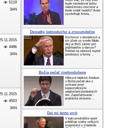
môže stať, že celý svet
5119
bude nasledovať jednu
náboženskú mocnosť a
3AN
bude svätiť nedeľu? Autor
vyzdvihuje Krista, ...
Desiatky jednoducho a zrozumiteľne
Rozhovor o desiatkoch a
25.11.2015
ich účele vo svetle Biblie.
Aký je Boží zámer pre
4486
prijímateľov a darcov?
Pohľad na niektoré mylné
3AN
predstavy a formy ...
Božia pečať zjednodušene
Hĺbkové biblické štúdium
o Božej pečati ako o
ochrane pred
katastrofickými
udalosťami posledných
25.11.2015
dní. Zapečaťovanie -
praktická skúseno ...
4503
3AN
Daj mi tento vrch
V tejto prednáške autor
približuje snahy veľkých
organizácií o zriadenie