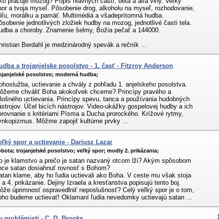
ko pracuje mozog? Popis hlavných častí, beta a alfa vlny. Veľký
por a tvoja myseľ. Pôsobenie drog, alkoholu na myseľ, rozhodovanie,
ôľu, morálku a pamäť. Multimédiá a všadeprítomná hudba.
ôsobenie jednotlivých zložiek hudby na mozog, jednotlivé časti tela.
udba a choroby. Znamenie šelmy, Božia pečať a 144000.
hristian Berdahl je medzinárodný spevák a rečník ...
udba a trojanjelske posolstvo - 1. časť - Fitzroy Anderson
ojanjelské posolstvo;
moderná hudba;
ohoslužba, uctievanie a chvály z pohľadu 1. anjelskeho posolstva.
ôžeme chváliť Boha akokoľvek chceme? Princípy pravého a
alošného uctievania. Princípy spevu, tanca a používania hudobných
ástrojov. Účel bicích nástrojov. Video-ukážky gospelovej hudby a ich
orovnanie s kritériami Písma a Ducha prorockého. Krížové rytmy,
ynkopizmus. Môžme zapojiť kultúrne prvky ...
eľký spor a uctievanie - Dariusz Lazar
obota;
trojanjelské posolstvo;
veľký spor;
modly 2. prikázania;
o je klamstvo a prečo je satan nazvaný otcom lži? Akým spôsobom
hce satan dosiahnuť rovnosť s Bohom?
atan klame, aby ho ľudia uctievali ako Boha. V ceste mu však stoja
. a 4. prikázanie. Dejiny Izraela a kresťanstva popisujú tento boj.
ôže úprimnosť ospravedlniť neposlušnosť? Celý veľký spor je o tom,
oho budeme uctievať! Oklamaní ľudia nevedomky uctievajú satan ...
y problémisti - C. D. Brooks