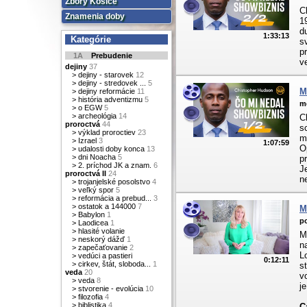
Zbory Košice
C
Znamenia doby
1
d
1:33:13
Kategórie
s
p
1A
Prebudenie
v
dejiny
37
>
dejiny - starovek
12
>
dejiny - stredovek ...
5
M
>
dejiny reformácie
11
>
história adventizmu
5
mé
>
o EGW
5
>
archeológia
14
C
proroctvá
44
s
>
výklad proroctiev
23
m
>
Izrael
3
1:07:59
O
>
udalosti doby konca
13
>
dni Noacha
5
p
>
2. príchod JK a znam.
6
J
proroctvá II
24
n
>
trojanjelské posolstvo
4
>
veľký spor
5
>
reformácia a prebud...
3
>
ostatok a 144000
7
M
>
Babylon
1
po
>
Laodicea
1
>
hlasité volanie
M
>
neskorý dážď
1
n
>
zapečaťovanie
2
L
>
vedúci a pastieri
0:12:11
>
cirkev, štát, sloboda...
1
s
veda
20
v
>
veda
8
j
>
stvorenie - evolúcia
10
>
filozofia
4
>
biblistika
4
C