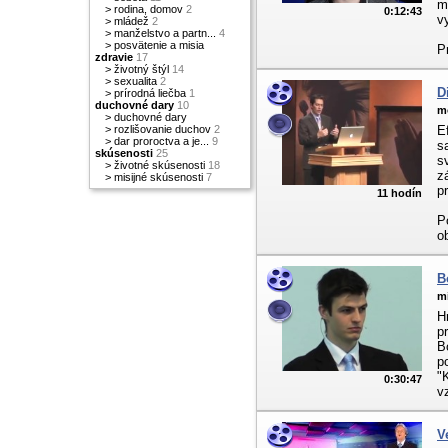
m
>
rodina, domov
2
0:12:43
v
>
mládež
2
>
manželstvo a partn...
4
>
posvätenie a misia
P
zdravie
17
>
životný štýl
14
>
sexualita
2
D
>
prírodná liečba
1
duchovné dary
10
m
>
duchovné dary
>
rozlišovanie duchov
2
E
>
dar proroctva a je...
9
s
skúsenosti
25
s
>
životné skúsenosti
18
z
>
misijné skúsenosti
7
p
11 hodín
P
ob
B
m
H
p
B
p
"
0:30:47
v
V