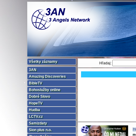
Všetky záznamy
Hľadaj:
3AN
Amazing Discoveries
BibleTV
Bohoslužby online
Dobré Slovo
HopeTV
Hudba
LCTV.cz
Samizdaty
H
Sion plus n.o.
m