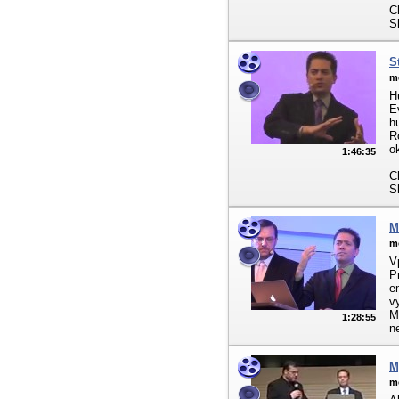
C
S
S
m
H
E
h
R
o
1:46:35
C
S
M
m
V
P
e
v
M
1:28:55
n
M
m