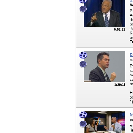
Ba
P
A
d
p
J
0:52:29
K
p
T
D
m
E
s
s
z
p
1:29:11
H
o
1)
N
po
V
"