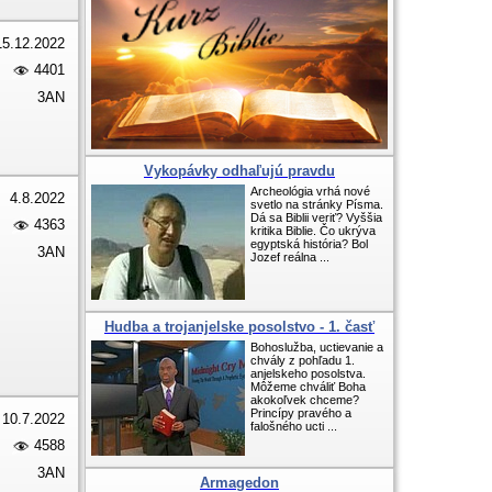
15.12.2022
4401
3AN
Vykopávky odhaľujú pravdu
Archeológia vrhá nové
4.8.2022
svetlo na stránky Písma.
Dá sa Biblii veriť? Vyššia
4363
kritika Biblie. Čo ukrýva
egyptská história? Bol
3AN
Jozef reálna ...
Hudba a trojanjelske posolstvo - 1. časť
Bohoslužba, uctievanie a
chvály z pohľadu 1.
anjelskeho posolstva.
Môžeme chváliť Boha
akokoľvek chceme?
Princípy pravého a
10.7.2022
falošného ucti ...
4588
3AN
Armagedon