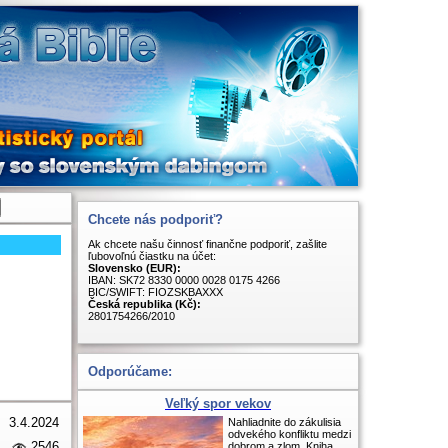
Chcete nás podporiť?
Ak chcete našu činnosť finančne podporiť, zašlite
ľubovoľnú čiastku na účet:
Slovensko (EUR):
IBAN: SK72 8330 0000 0028 0175 4266
BIC/SWIFT: FIOZSKBAXXX
Česká republika (Kč):
2801754266/2010
Odporúčame:
Veľký spor vekov
3.4.2024
Nahliadnite do zákulisia
odvekého konfliktu medzi
2546
dobrom a zlom. Kniha