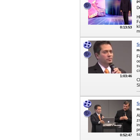
po
D
H
F
k
0:13:53
m
S
m
F
o
s
c
1:03:46
C
S
..
S
m
A
z
i
p
s
0:52:47