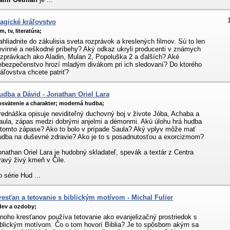
agické kráľovstvo
lm, tv, literatúra;
ahliadnite do zákulisia sveta rozprávok a kreslených filmov. Sú to len
evinné a neškodné príbehy? Aký odkaz ukryli producenti v známych
ozprávkach ako Aladin, Mulan 2, Popoluška 2 a ďalších? Aké
ebezpečenstvo hrozí mladým divákom pri ich sledovaní? Do ktorého
ráľovstva chcete patriť?
udba a Dávid - Jonathan Oriel Lara
svätenie a charakter;
moderná hudba;
rednáška opisuje neviditeľný duchovný boj v živote Jóba, Achaba a
aula, zápas medzi dobrými anjelmi a démonmi. Akú úlohu hrá hudba
 tomto zápase? Ako to bolo v prípade Saula? Aký vplyv môže mať
udba na duševné zdravie? Ako je to s posadnutosťou a exorcizmom?
onathan Oriel Lara je hudobný skladateľ, spevák a textár z Centra
ravý živý kmeň v Čile.
o série Hud ...
resťan a tetovanie s biblickým motívom - Michal Fulier
dev a ozdoby;
noho kresťanov používa tetovanie ako evanjelizačný prostriedok s
iblickým motívom. Čo o tom hovorí Biblia? Je to spôsbom akým sa