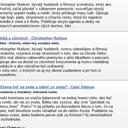
hristopher Hudson, bývalý hudobník a filmový scenárista, ktorý ako
9-ročný začal pôsobiť v zábavnom priemysle, vysvetľuje skrytý
uchovný aspekt hudby a médií, ktorý priťahuje masy ľudí. Opisuje
voje boje, pády, skúsenosti a víťaznú cestu, ktorá ho napokon
riviedla k viere a k Bohu. Približuje skrytú agendu a útoky na
eriacich prostredníctvom zlých duchov, falo ...
édiá a závislosť - Christopher Hudson
dia - Internet, video hry, socialne siete;
hristopher Hudson, bývalý hudobník, tvorca videoklipov a filmový
cenárista, rozpráva svoje skúsenosti o tom, ako sa človek ľahko
ôže stať obeťou zábavného priemyslu s jeho lákadlami a pascami.
pisuje ako sa dostal zo závislosti konzumenta aj tvorcu mediálnej
rodukcie a ako zázračne bol uzdravený.
e veľa vecí, s ktorými sa aj my denne zaoberáme a pri tom si
euvedomu ...
ôžeme byť na svete a nebyť zo sveta? - Cami Oetman
svätenie a charakter;
milovanie sveta;
nohí kresťania sa snažia balansovať na tenkej hranici toho, ako byť
a svete, ale nie zo sveta. Biblia nás vyzýva, aby sme "pamätali na
otovu ženu". Prečo? V jej príbehu sa dozvedáme lekciu o tom, čo sa
tane, keď dovolíme svetu vkradnúť sa do nášho života. Poddáme sa
olaniu sveta, alebo budeme pevne stáť za Kristom? Aj nerozhodnosť
e rozhodnutie.
ami Oetman
je ...