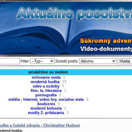
Filter:
Zoradiť podľa:
priateľstvo so svetom
milovanie sveta
1
moderná hudba
13
odev a ozdoby
1
film, tv, literatúra
1
pornografia
1
média - Internet, video hry, socialne siete
0
šoubiznis
0
moderní bohovia
1
modly 2. prikázania
3
udba a ľudské zdravie - Christopher Hudson
oderná hudba;