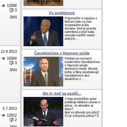
12056
3
Vy problémisti
3AN
Pripomeňte si situáciu v
Božom ľude za čias
Izraelského kráľa
Achaba. Keď je pravda
zahmlená a keď ľudia
nevedia rozlíšiť medzi
dobrým ...
12.9.2013
Čarodejníctvo v hlavnom prúde
16564
Pohľad na rozmach
moderného čarodejníctva
3
v hlavnom prúde
dnešných médií. Mnohé
3AN
knihy a filmy predstavujú
čarodejníctvo ako
atraktívnu z ...
Ale ty, keď sa postíš...
V tejto prednáške autor
približuje biblické učenie o
pôste. Je aktuálne aj
5.7.2013
dnes?
Aké sú dôvody pre pôst?
12012
Čo je súčasťou pôstu? Č
...
2
3AN