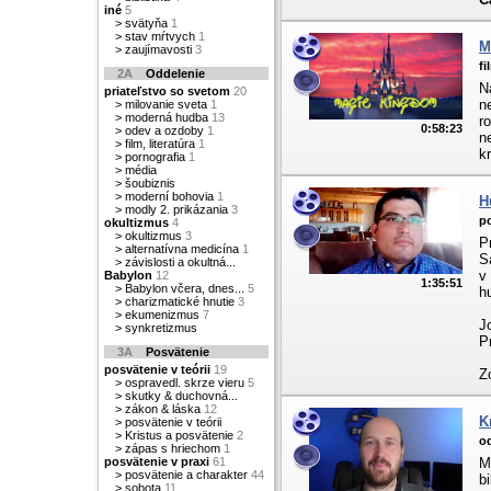
iné
5
>
svätyňa
1
>
stav mŕtvych
1
M
>
zaujímavosti
3
fi
2A
Oddelenie
N
priateľstvo so svetom
20
n
>
milovanie sveta
1
>
moderná hudba
13
r
0:58:23
>
odev a ozdoby
1
n
>
film, literatúra
1
k
>
pornografia
1
>
média
>
šoubiznis
>
moderní bohovia
1
H
>
modly 2. prikázania
3
po
okultizmus
4
>
okultizmus
3
P
>
alternatívna medicína
1
S
>
závislosti a okultná...
v
Babylon
12
1:35:51
>
Babylon včera, dnes...
5
h
>
charizmatické hnutie
3
>
ekumenizmus
7
J
>
synkretizmus
P
3A
Posvätenie
posvätenie v teórii
19
Z
>
ospravedl. skrze vieru
5
>
skutky & duchovná...
>
zákon & láska
12
K
>
posvätenie v teórii
>
Kristus a posvätenie
2
o
>
zápas s hriechom
1
posvätenie v praxi
61
M
>
posvätenie a charakter
44
b
>
sobota
11