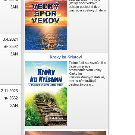
„Veľký spor vekov“
3AN
opisuje posledné dve
tisícročia svetových dejín
...
3.4.2024
2592
3AN
Kroky ku Kristovi
Tisíce ľudí sa zoznámili s
Ježišom práve
prostredníctvom knihy
Kroky ku
Kristovi.Mnohým ďalším,
ktorí s ním kráčajú
cestou života n ...
2.11.2023
3562
3AN