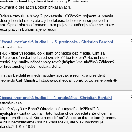
svätenie a charakter;
zákon & láska;
modly 2. prikázania;
okument o desiatich Božích prikázaniach.
ľadanie zmyslu a hĺbky 2. prikázania. Kľúčovým pojmom je pravda.
alošný boh tohoto sveta a jeho falošná bohoslužba sú podvod a
lam. Oproti nim stojí pravda - ako prejav skutočnej vzájomnej lásky
edzi pravým Bohom a jeho ľudom.
účasná kresťanská hudba II. - 5. prednaska - Christian Berdahl
oderná hudba;
il 4,8 - filter všetkého, čo k nám prichádza cez média. Čím sa
dlišuje kresťanská hudba od svetskej? Iba textom? Neznehodnotí
vetský štýl hudby náboženský text? (inšpiratívne ukážky) Základný
ieľ kresťanskej hudby - oslava Boha.
hristian Berdahl je medzinárodný spevák a rečník, a prezident
hepherds Call Ministry. http://www.shepcall.com/. 5. zo série predn�
.
účasná kresťanská hudba I. - 4. prednáška - Christian Berdahl
oderná hudba;
ká je? Vyvyšuje Boha? Obracia našu myseľ k Ježišovi? Je
mysluplná? Čistá? Čo nám táto hudba chce povedať? Že chcem s
nterpretom študovať Bibliu a modliť sa? Alebo sa iba textom (ktorému
re hluk nerozumieme) hrá na kresťanskú, ale v skutočnosti je
atanská? 1 Kor 10,31