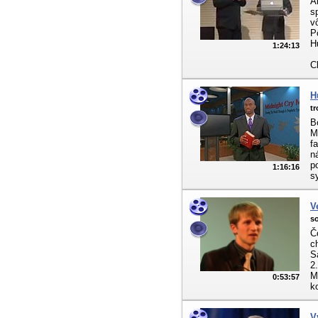
A
s
v
P
H
1:24:13
C
H
tr
B
M
f
n
p
1:16:16
s
V
s
Č
c
S
2
M
0:53:57
k
V