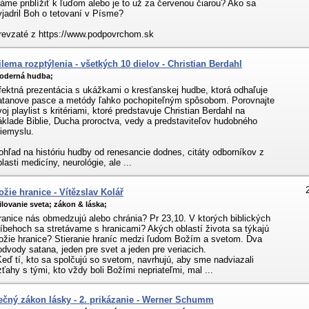
áme priblížiť k ľuďom alebo je to už za červenou čiarou? Ako sa
yjadril Boh o tetovaní v Písme?
revzaté z https://www.podpovrchom.sk
ilema rozptýlenia - všetkých 10 dielov - Christian Berdahl
oderná hudba;
fektná prezentácia s ukážkami o kresťanskej hudbe, ktorá odhaľuje
atanove pasce a metódy ľahko pochopiteľným spôsobom. Porovnajte
voj playlist s kritériami, ktoré predstavuje Christian Berdahl na
áklade Biblie, Ducha proroctva, vedy a predstaviteľov hudobného
riemyslu.
ohľad na históriu hudby od renesancie dodnes, citáty odborníkov z
lasti medicíny, neurológie, ale ...
ožie hranice - Vítězslav Kolář
ilovanie sveta;
zákon & láska;
ranice nás obmedzujú alebo chránia? Pr 23,10. V ktorých biblických
ríbehoch sa stretávame s hranicami? Akých oblastí života sa týkajú
ožie hranice? Stieranie hraníc medzi ľudom Božím a svetom. Dva
odvody satana, jeden pre svet a jeden pre veriacich.
Keď tí, kto sa spolčujú so svetom, navrhujú, aby sme nadviazali
zťahy s tými, kto vždy boli Božími nepriateľmi, mal ...
ečný zákon lásky - 2. prikázanie - Werner Schumm