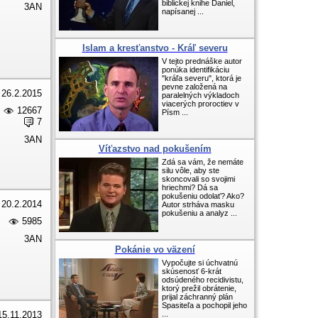
biblickej knihe Daniel,
3AN
napísanej ...
Islam a kresťanstvo - Kráľ severu
V tejto prednáške autor
ponúka identifikáciu
"kráľa severu", ktorá je
pevne založená na
26.2.2015
paralelných výkladoch
viacerých proroctiev v
12667
Písm ...
7
3AN
Víťazstvo nad pokušením
Zdá sa vám, že nemáte
silu vôle, aby ste
skoncovali so svojimi
hriechmi? Dá sa
pokušeniu odolať? Ako?
20.2.2014
Autor strháva masku
pokušeniu a analyz ...
5985
3AN
Pokánie vo väzení
Vypočujte si úchvatnú
skúsenosť 6-krát
odsúdeného recidivistu,
ktorý prežil obrátenie,
prijal záchranný plán
Spasiteľa a pochopil jeho
15.11.2013
...