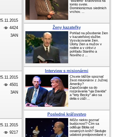
"Božieho" kráľovstva na
tomto svete.
Dominionizmus siedmich
vrchov. ...
25.11.2015
Ženy kazateľky
4424
Pohľad na pôsobenie žien
3AN
v kazateľskej službe.
Vysväcovanie žien.
Úlohy žien a mužov v
rodine a v cirkvi z
pohľadu Starého a
Nového z ...
Interview s misionármi
Chcete bližšie spoznať
25.11.2015
život misionárov z Južnej
Ameriky?
4501
Započúvajte sa do
rozprávania "uja Davida"
3AN
a "tety Becky" ako sa
delia o záži ...
Posledné kráľovstvo
Môže niekto poznať
budúcnosť? Čím sa
25.11.2015
odlišuje Biblia od
ostatných kníh? Sledujte
9217
udalosti predpovedané v