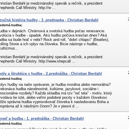
hristian Berdahl je medzinárodný spevák a rečník, a prezident
hepherds Call Ministry. http://w ...
tručná história hudby - 3. prednaska - Christian Berdahl
oderná hudba;
udba v dejinách. Chrámová a svetská hudba počas renesancie.
volúcia v hudbe - úpadok. Akú hudbu počúva kresťan dnes? Aká
udba sa bude hrať v nebi? Rock and roll, "dobrí chlapci" (Beatles),
olling Stone a ich vplyv na človeka. Bicie nástroje v hudbe,
kultizmus...
hristian Berdahl je medzinárodný spevák a rečník, a prezident
hepherds Call Ministry. http://www.shepcall ...
otív a štruktúra v hudbe - 2.prednáška - Christian Berdahl
oderná hudba;
plyv hudby na naše správanie, je hudba morálna alebo nemorálna?
rekonáva hudba národnostné, kultúrne, jazykové, sociálne i
mocionálne rozdiely? Každá skladba má tzv."reč tela" - motív, ktorý
yvoláva tie isté, alebo veľmi podobné pocity v každom človekovi.
ôže správna hudba vyprovokovať človeka k nasledovaniu Boha a
esprávna až k násilným činom? Je v piesni d ...
yseľ a hudba - 1. prednáška - Christian Berdahl
oderná hudba;