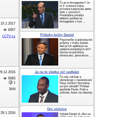
Čo je to Armagedon? Je
to 3. svetová vojna,
prírodná katastrofa alebo
útok z vesmíru?
Prednáška prináša
biblický pohľad na
Armagedon v kon ...
15.2.2017
6457
Príbehy knihy Daniel
LCTV.cz
Pripomeňte si jednoduché
príbehy z knihy Daniel.
Aká je ich aplikácia na
udalosti posledných dní?
Socha na poli Dúra,
ohnivá pec, jama levov. ...
29.12.2016
Ja na to všetko nič nedbám
Čo nás zdržuje a
5083
obmedzuje v nasledovaní
1
Pána Ježiša? Necháme
sa tým odradiť? Príklad
3AN
apoštola Pavla. Putá a
súženie. Autor na vlastnej
...
Dni víchrice
29.1.2016
Výklad Daniel 11. Ako sa