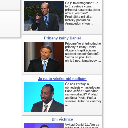
Čo je to Armagedon? Je
to 3. svetová vojna,
prírodná katastrofa alebo
útok z vesmíru?
Prednáška prináša
biblický pohľad na
Armagedon v kon ...
Príbehy knihy Daniel
Pripomeňte si jednoduché
príbehy z knihy Daniel.
Aká je ich aplikácia na
udalosti posledných dní?
Socha na poli Dúra,
ohnivá pec, jama levov. ...
Ja na to všetko nič nedbám
Čo nás zdržuje a
obmedzuje v nasledovaní
Pána Ježiša? Necháme
sa tým odradiť? Príklad
apoštola Pavla. Putá a
súženie. Autor na vlastnej
...
Dni víchrice
Výklad Daniel 11. Ako sa