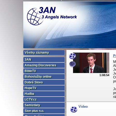
Všetky záznamy
P
3AN
M
Amazing Discoveries
A
J
BibleTV
J
1:08:54
Bohoslužby online
O
p
Dobré Slovo
HopeTV
J
p
Hudba
r
LCTV.cz
Samizdaty
Video
Sion plus n.o.