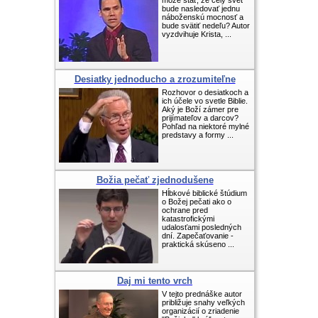
môže stať, že celý svet
bude nasledovať jednu
náboženskú mocnosť a
bude svätiť nedeľu? Autor
vyzdvihuje Krista, ...
Desiatky jednoducho a zrozumiteľne
Rozhovor o desiatkoch a
ich účele vo svetle Biblie.
Aký je Boží zámer pre
prijímateľov a darcov?
Pohľad na niektoré mylné
predstavy a formy ...
Božia pečať zjednodušene
Hĺbkové biblické štúdium
o Božej pečati ako o
ochrane pred
katastrofickými
udalosťami posledných
dní. Zapečaťovanie -
praktická skúseno ...
Daj mi tento vrch
V tejto prednáške autor
približuje snahy veľkých
organizácií o zriadenie