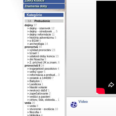
Zbory Košice
Znamenia doby
Kategórie
1A
Prebudenie
dejiny
37
>
dejiny - starovek
12
>
dejiny - stredovek ...
5
>
dejiny reformácie
11
>
história adventizmu
5
>
o EGW
5
>
archeológia
14
proroctvá
44
>
výklad proroctiev
23
>
Izrael
3
>
udalosti doby konca
13
>
dni Noacha
5
>
2. príchod JK a znam.
6
proroctvá II
24
>
trojanjelské posolstvo
4
>
veľký spor
5
>
reformácia a prebud...
3
>
ostatok a 144000
7
>
Babylon
1
>
Laodicea
1
>
hlasité volanie
>
neskorý dážď
1
>
zapečaťovanie
2
>
vedúci a pastieri
>
cirkev, štát, sloboda...
1
Video
veda
20
>
veda
8
>
stvorenie - evolúcia
10
>
filozofia
4
>
biblistika
4