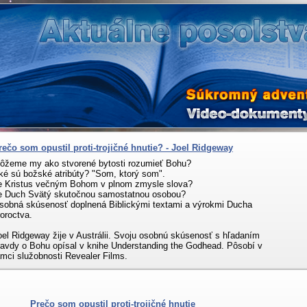
rečo som opustil proti-trojičné hnutie? - Joel Ridgeway
ôžeme my ako stvorené bytosti rozumieť Bohu?
ké sú božské atribúty? "Som, ktorý som".
e Kristus večným Bohom v plnom zmysle slova?
e Duch Svätý skutočnou samostatnou osobou?
sobná skúsenosť doplnená Biblickými textami a výrokmi Ducha
roroctva.
oel Ridgeway žije v Austrálii. Svoju osobnú skúsenosť s hľadaním
ravdy o Bohu opísal v knihe Understanding the Godhead. Pôsobí v
ámci služobnosti Revealer Films.
Prečo som opustil proti-trojičné hnutie