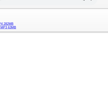
MP4 282MB
s] MP3 63MB