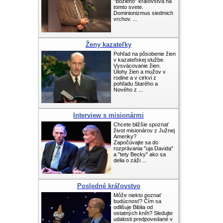
"Božieho" kráľovstva na
tomto svete.
Dominionizmus siedmich
vrchov. ...
Ženy kazateľky
Pohľad na pôsobenie žien
v kazateľskej službe.
Vysväcovanie žien.
Úlohy žien a mužov v
rodine a v cirkvi z
pohľadu Starého a
Nového z ...
Interview s misionármi
Chcete bližšie spoznať
život misionárov z Južnej
Ameriky?
Započúvajte sa do
rozprávania "uja Davida"
a "tety Becky" ako sa
delia o záži ...
Posledné kráľovstvo
Môže niekto poznať
budúcnosť? Čím sa
odlišuje Biblia od
ostatných kníh? Sledujte
udalosti predpovedané v