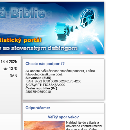
18.4.2025
Chcete nás podporiť?
1370
Ak chcete našu činnosť finančne podporiť, zašlite
ľubovoľnú čiastku na účet:
3AN
Slovensko (EUR):
IBAN: SK72 8330 0000 0028 0175 4266
BIC/SWIFT: FIOZSKBAXXX
Česká republika (Kč):
2801754266/2010
Odporúčame:
Veľký spor vekov
Nahliadnite do zákulisia
odvekého konfliktu medzi
dobrom a zlom. Kniha