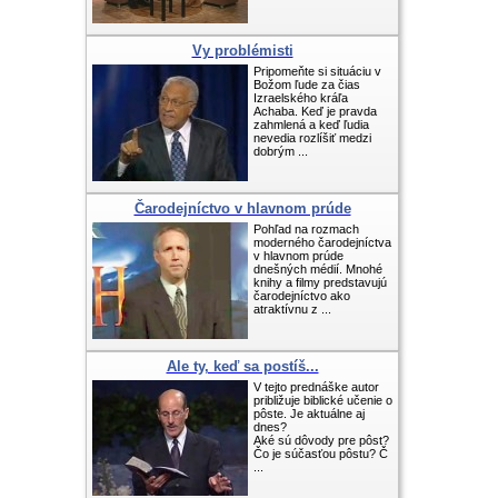
Vy problémisti
Pripomeňte si situáciu v
Božom ľude za čias
Izraelského kráľa
Achaba. Keď je pravda
zahmlená a keď ľudia
nevedia rozlíšiť medzi
dobrým ...
Čarodejníctvo v hlavnom prúde
Pohľad na rozmach
moderného čarodejníctva
v hlavnom prúde
dnešných médií. Mnohé
knihy a filmy predstavujú
čarodejníctvo ako
atraktívnu z ...
Ale ty, keď sa postíš...
V tejto prednáške autor
približuje biblické učenie o
pôste. Je aktuálne aj
dnes?
Aké sú dôvody pre pôst?
Čo je súčasťou pôstu? Č
...