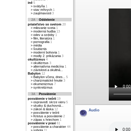
iné
5
>
svätyňa
1
>
stav mŕtvych
1
>
zaujímavosti
3
2A
Oddelenie
priateľstvo so svetom
20
>
milovanie sveta
1
>
moderná hudba
13
>
odev a ozdoby
1
>
film, literatúra
1
>
pornografia
1
>
média
>
šoubiznis
>
moderní bohovia
1
>
modly 2. prikázania
3
okultizmus
4
>
okultizmus
3
>
alternatívna medicína
1
>
závislosti a okultná...
Babylon
12
>
Babylon včera, dnes...
5
>
charizmatické hnutie
3
>
ekumenizmus
7
>
synkretizmus
3A
Posvätenie
posvätenie v teórii
19
>
ospravedl. skrze vieru
5
>
skutky & duchovná...
>
zákon & láska
12
Audio
>
posvätenie v teórii
>
Kristus a posvätenie
2
>
zápas s hriechom
1
posvätenie v praxi
61
>
posvätenie a charakter
44
>
sobota
11