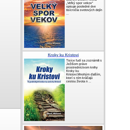
„Veľký spor vekov“
opisuje posledné dve
tisícročia svetových dejín
...
Kroky ku Kristovi
Tisíce ľudí sa zoznámili s
Ježišom práve
prostredníctvom knihy
Kroky ku
Kristovi.Mnohým ďalším,
ktorí s ním kráčajú
cestou života n ...