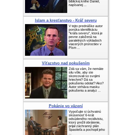
biblickej knihe Daniel,
napísanej ...
Islam a kresťanstvo - Kráľ severu
V tejto prednáške autor
ponúka identifikáciu
"kráľa severu", ktorá je
pevne založená na
paralelných výkladoch
viacerých proroctiev v
Písm ...
Víťazstvo nad pokušením
Zdá sa vám, že nemáte
silu vôle, aby ste
skoncovali so svojimi
hriechmi? Dá sa
pokušeniu odolať? Ako?
Autor strháva masku
pokušeniu a analyz ...
Pokánie vo väzení
Vypočujte si úchvatnú
skúsenosť 6-krát
odsúdeného recidivistu,
ktorý prežil obrátenie,
prijal záchranný plán
Spasiteľa a pochopil jeho
...