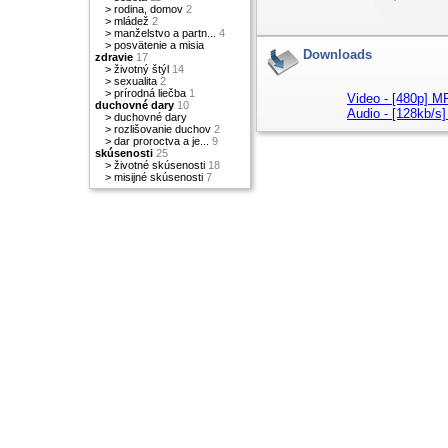
>
rodina, domov
2
>
mládež
2
>
manželstvo a partn...
4
>
posvätenie a misia
Downloads
zdravie
17
>
životný štýl
14
>
sexualita
2
>
prírodná liečba
1
Video - [480p] 
duchovné dary
10
Audio - [128kb/
>
duchovné dary
>
rozlišovanie duchov
2
>
dar proroctva a je...
9
skúsenosti
25
>
životné skúsenosti
18
>
misijné skúsenosti
7