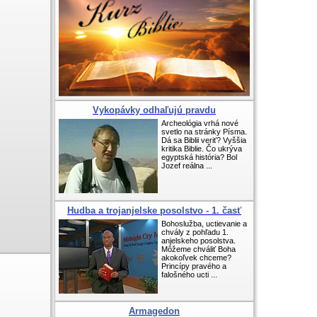
Vykopávky odhaľujú pravdu
Archeológia vrhá nové
svetlo na stránky Písma.
Dá sa Biblii veriť? Vyššia
kritika Biblie. Čo ukrýva
egyptská história? Bol
Jozef reálna ...
Hudba a trojanjelske posolstvo - 1. časť
Bohoslužba, uctievanie a
chvály z pohľadu 1.
anjelskeho posolstva.
Môžeme chváliť Boha
akokoľvek chceme?
Princípy pravého a
falošného ucti ...
Armagedon