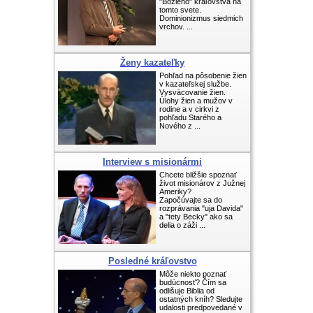
"Božieho" kráľovstva na
tomto svete.
Dominionizmus siedmich
vrchov. ...
Ženy kazateľky
Pohľad na pôsobenie žien
v kazateľskej službe.
Vysväcovanie žien.
Úlohy žien a mužov v
rodine a v cirkvi z
pohľadu Starého a
Nového z ...
Interview s misionármi
Chcete bližšie spoznať
život misionárov z Južnej
Ameriky?
Započúvajte sa do
rozprávania "uja Davida"
a "tety Becky" ako sa
delia o záži ...
Posledné kráľovstvo
Môže niekto poznať
budúcnosť? Čím sa
odlišuje Biblia od
ostatných kníh? Sledujte
udalosti predpovedané v