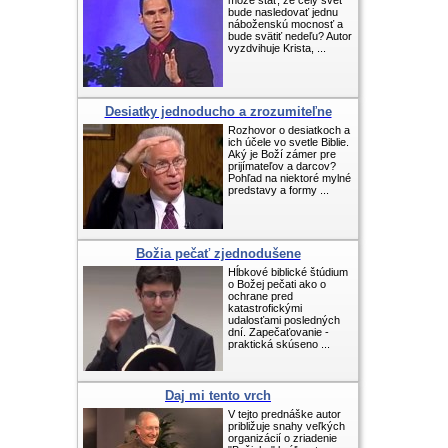
môže stať, že celý svet
bude nasledovať jednu
náboženskú mocnosť a
bude svätiť nedeľu? Autor
vyzdvihuje Krista, ...
Desiatky jednoducho a zrozumiteľne
Rozhovor o desiatkoch a
ich účele vo svetle Biblie.
Aký je Boží zámer pre
prijímateľov a darcov?
Pohľad na niektoré mylné
predstavy a formy ...
Božia pečať zjednodušene
Hĺbkové biblické štúdium
o Božej pečati ako o
ochrane pred
katastrofickými
udalosťami posledných
dní. Zapečaťovanie -
praktická skúseno ...
Daj mi tento vrch
V tejto prednáške autor
približuje snahy veľkých
organizácií o zriadenie