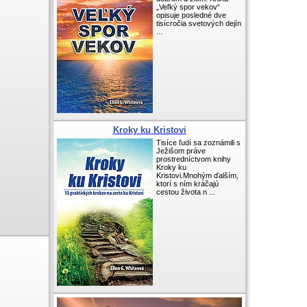
„Veľký spor vekov“
opisuje posledné dve
tisícročia svetových dejín
...
Kroky ku Kristovi
Tisíce ľudí sa zoznámili s
Ježišom práve
prostredníctvom knihy
Kroky ku
Kristovi.Mnohým ďalším,
ktorí s ním kráčajú
cestou života n ...