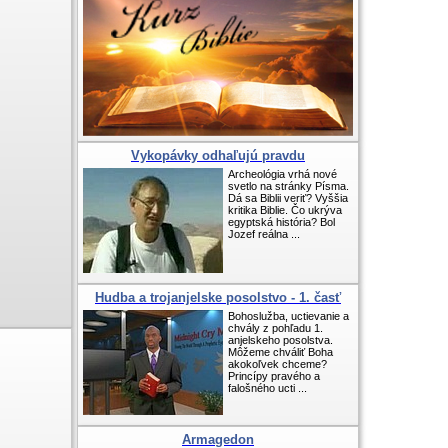
Vykopávky odhaľujú pravdu
Archeológia vrhá nové
svetlo na stránky Písma.
Dá sa Biblii veriť? Vyššia
kritika Biblie. Čo ukrýva
egyptská história? Bol
Jozef reálna ...
Hudba a trojanjelske posolstvo - 1. časť
Bohoslužba, uctievanie a
chvály z pohľadu 1.
anjelskeho posolstva.
Môžeme chváliť Boha
akokoľvek chceme?
Princípy pravého a
falošného ucti ...
Armagedon