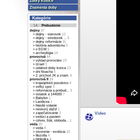
Zbory Košice
Znamenia doby
Kategórie
1A
Prebudenie
dejiny
37
>
dejiny - starovek
12
>
dejiny - stredovek ...
5
>
dejiny reformácie
11
>
história adventizmu
5
>
o EGW
5
>
archeológia
14
proroctvá
44
>
výklad proroctiev
23
>
Izrael
3
>
udalosti doby konca
13
>
dni Noacha
5
>
2. príchod JK a znam.
6
proroctvá II
24
>
trojanjelské posolstvo
4
>
veľký spor
5
>
reformácia a prebud...
3
>
ostatok a 144000
7
>
Babylon
1
>
Laodicea
1
>
hlasité volanie
>
neskorý dážď
1
>
zapečaťovanie
2
Video
>
vedúci a pastieri
>
cirkev, štát, sloboda...
1
veda
20
>
veda
8
>
stvorenie - evolúcia
10
>
filozofia
4
>
biblistika
4