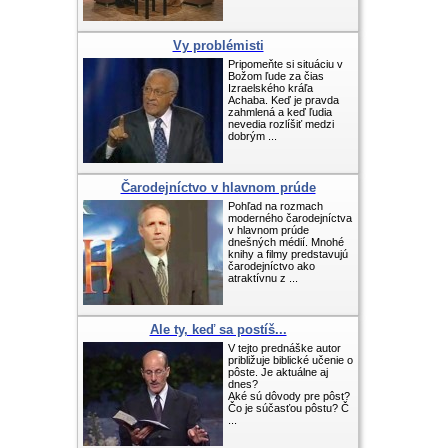
Vy problémisti
Pripomeňte si situáciu v
Božom ľude za čias
Izraelského kráľa
Achaba. Keď je pravda
zahmlená a keď ľudia
nevedia rozlíšiť medzi
dobrým ...
Čarodejníctvo v hlavnom prúde
Pohľad na rozmach
moderného čarodejníctva
v hlavnom prúde
dnešných médií. Mnohé
knihy a filmy predstavujú
čarodejníctvo ako
atraktívnu z ...
Ale ty, keď sa postíš...
V tejto prednáške autor
približuje biblické učenie o
pôste. Je aktuálne aj
dnes?
Aké sú dôvody pre pôst?
Čo je súčasťou pôstu? Č
...