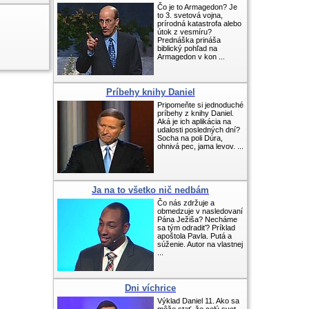
Čo je to Armagedon? Je
to 3. svetová vojna,
prírodná katastrofa alebo
útok z vesmíru?
Prednáška prináša
biblický pohľad na
Armagedon v kon ...
Príbehy knihy Daniel
Pripomeňte si jednoduché
príbehy z knihy Daniel.
Aká je ich aplikácia na
udalosti posledných dní?
Socha na poli Dúra,
ohnivá pec, jama levov. ...
Ja na to všetko nič nedbám
Čo nás zdržuje a
obmedzuje v nasledovaní
Pána Ježiša? Necháme
sa tým odradiť? Príklad
apoštola Pavla. Putá a
súženie. Autor na vlastnej
...
Dni víchrice
Výklad Daniel 11. Ako sa