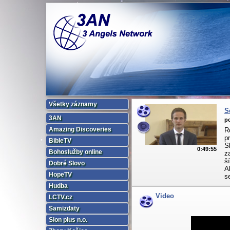
Všetky záznamy
S
3AN
po
Amazing Discoveries
R
p
BibleTV
S
0:49:55
Bohoslužby online
z
š
Dobré Slovo
A
HopeTV
s
Hudba
Video
LCTV.cz
Samizdaty
Sion plus n.o.