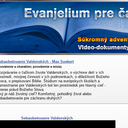
ebaobetovanie Valdenských - Max Suekert
svätenie a charakter;
posvätenie a misia;
ozprávanie o ťažkom živote Valdenských, o výchove detí v ich
rostredí, misijnej činnosti v ich podmienkach, o dôležitosti Božieho
lova, o prepisovaní Biblie. Štúdium na európskych školách a
amestnanie pre Valdenských bol len prostriedok pre hlavný cieľ -
írenie právd Božieho Slova.
ký je náš životný cieľ? Komfortný, pohodlný život alebo
ebaobetovanie pre záchranu druhých?
Sebaobetovanie Valdenských