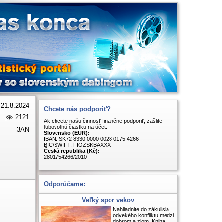
21.8.2024
Chcete nás podporiť?
2121
Ak chcete našu činnosť finančne podporiť, zašlite
ľubovoľnú čiastku na účet:
3AN
Slovensko (EUR):
IBAN: SK72 8330 0000 0028 0175 4266
BIC/SWIFT: FIOZSKBAXXX
Česká republika (Kč):
2801754266/2010
Odporúčame:
Veľký spor vekov
Nahliadnite do zákulisia
odvekého konfliktu medzi
dobrom a zlom. Kniha