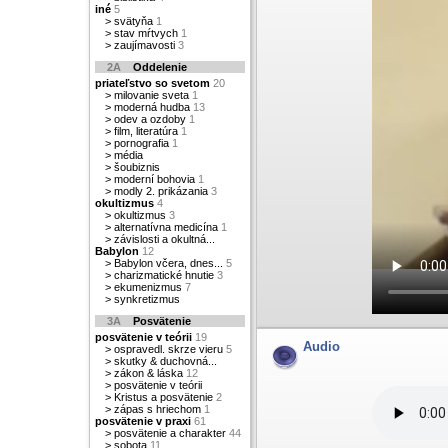
iné
5
>
svätyňa
1
>
stav mŕtvych
1
>
zaujímavosti
3
2A
Oddelenie
priateľstvo so svetom
20
>
milovanie sveta
1
>
moderná hudba
13
>
odev a ozdoby
1
>
film, literatúra
1
>
pornografia
1
>
média
>
šoubiznis
>
moderní bohovia
1
>
modly 2. prikázania
3
okultizmus
4
>
okultizmus
3
>
alternatívna medicína
1
>
závislosti a okultná...
Babylon
12
>
Babylon včera, dnes...
5
>
charizmatické hnutie
3
>
ekumenizmus
7
>
synkretizmus
3A
Posvätenie
posvätenie v teórii
19
Audio
>
ospravedl. skrze vieru
5
>
skutky & duchovná...
>
zákon & láska
12
>
posvätenie v teórii
>
Kristus a posvätenie
2
>
zápas s hriechom
1
posvätenie v praxi
61
>
posvätenie a charakter
44
>
sobota
11