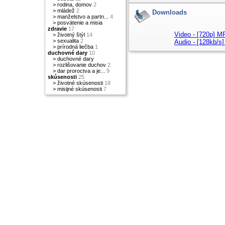
>
rodina, domov
2
>
mládež
2
Downloads
>
manželstvo a partn...
4
>
posvätenie a misia
zdravie
17
Video - [720p] 
>
životný štýl
14
>
sexualita
2
Audio - [128kb/
>
prírodná liečba
1
duchovné dary
10
>
duchovné dary
>
rozlišovanie duchov
2
>
dar proroctva a je...
9
skúsenosti
25
>
životné skúsenosti
18
>
misijné skúsenosti
7