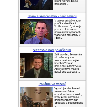
biblickej knihe Daniel,
napísanej ...
Islam a kresťanstvo - Kráľ severu
V tejto prednáške autor
ponúka identifikáciu
"kráľa severu", ktorá je
pevne založená na
paralelných výkladoch
viacerých proroctiev v
Písm ...
Víťazstvo nad pokušením
Zdá sa vám, že nemáte
silu vôle, aby ste
skoncovali so svojimi
hriechmi? Dá sa
pokušeniu odolať? Ako?
Autor strháva masku
pokušeniu a analyz ...
Pokánie vo väzení
Vypočujte si úchvatnú
skúsenosť 6-krát
odsúdeného recidivistu,
ktorý prežil obrátenie,
prijal záchranný plán
Spasiteľa a pochopil jeho
...