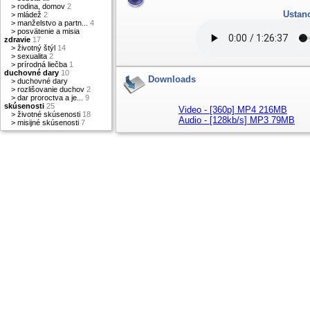
>
rodina, domov
2
Ustan
>
mládež
2
>
manželstvo a partn...
4
>
posvätenie a misia
zdravie
17
>
životný štýl
14
>
sexualita
2
>
prírodná liečba
1
duchovné dary
10
Downloads
>
duchovné dary
>
rozlišovanie duchov
2
>
dar proroctva a je...
9
skúsenosti
25
Video - [360p] MP4 216MB
>
životné skúsenosti
18
Audio - [128kb/s] MP3 79MB
>
misijné skúsenosti
7