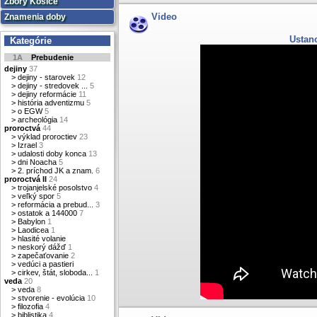
Zbory Košice
Video
Znamenia doby
Ustan
Kategórie
1A
Prebudenie
dejiny
37
>
dejiny - starovek
12
>
dejiny - stredovek ...
5
>
dejiny reformácie
11
>
história adventizmu
5
>
o EGW
5
>
archeológia
14
proroctvá
44
>
výklad proroctiev
23
>
Izrael
3
>
udalosti doby konca
13
>
dni Noacha
5
>
2. príchod JK a znam.
6
proroctvá II
24
>
trojanjelské posolstvo
4
>
veľký spor
5
>
reformácia a prebud...
3
>
ostatok a 144000
7
>
Babylon
1
>
Laodicea
1
>
hlasité volanie
>
neskorý dážď
1
>
zapečaťovanie
2
>
vedúci a pastieri
>
cirkev, štát, sloboda...
1
veda
20
>
veda
8
>
stvorenie - evolúcia
10
>
filozofia
4
>
biblistika
4