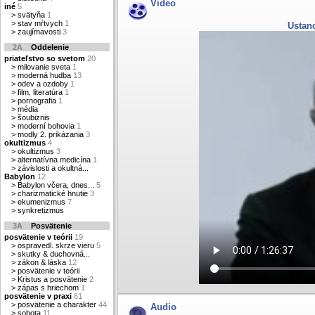
Video
iné
5
>
svätyňa
1
>
stav mŕtvych
1
Ustan
>
zaujímavosti
3
2A
Oddelenie
priateľstvo so svetom
20
>
milovanie sveta
1
>
moderná hudba
13
>
odev a ozdoby
1
>
film, literatúra
1
>
pornografia
1
>
média
>
šoubiznis
>
moderní bohovia
1
>
modly 2. prikázania
3
okultizmus
4
>
okultizmus
3
>
alternatívna medicína
1
>
závislosti a okultná...
Babylon
12
>
Babylon včera, dnes...
5
>
charizmatické hnutie
3
>
ekumenizmus
7
>
synkretizmus
3A
Posvätenie
posvätenie v teórii
19
>
ospravedl. skrze vieru
5
>
skutky & duchovná...
>
zákon & láska
12
>
posvätenie v teórii
>
Kristus a posvätenie
2
>
zápas s hriechom
1
posvätenie v praxi
61
>
posvätenie a charakter
44
Audio
>
sobota
11