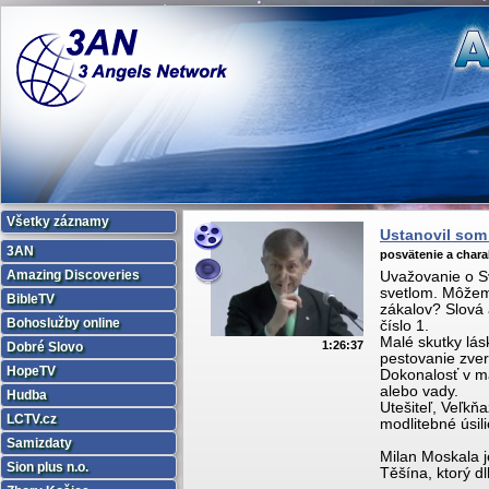
Všetky záznamy
Ustanovil som
3AN
posvätenie a chara
Amazing Discoveries
Uvažovanie o Sv
svetlom. Môžeme
BibleTV
zákalov? Slová 
Bohoslužby online
číslo 1.
Malé skutky lás
1:26:37
Dobré Slovo
pestovanie zver
HopeTV
Dokonalosť v ma
alebo vady.
Hudba
Utešiteľ, Veľkňa
LCTV.cz
modlitebné úsili
Samizdaty
Milan Moskala j
Sion plus n.o.
Těšína, ktorý d