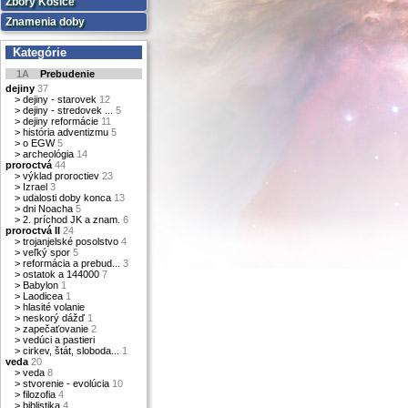
Zbory Košice
Znamenia doby
Kategórie
1A
Prebudenie
dejiny
37
>
dejiny - starovek
12
>
dejiny - stredovek ...
5
>
dejiny reformácie
11
>
história adventizmu
5
>
o EGW
5
>
archeológia
14
proroctvá
44
>
výklad proroctiev
23
>
Izrael
3
>
udalosti doby konca
13
>
dni Noacha
5
>
2. príchod JK a znam.
6
proroctvá II
24
>
trojanjelské posolstvo
4
>
veľký spor
5
>
reformácia a prebud...
3
>
ostatok a 144000
7
>
Babylon
1
>
Laodicea
1
>
hlasité volanie
>
neskorý dážď
1
>
zapečaťovanie
2
>
vedúci a pastieri
>
cirkev, štát, sloboda...
1
veda
20
>
veda
8
>
stvorenie - evolúcia
10
>
filozofia
4
>
biblistika
4