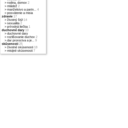
>
rodina, domov
2
>
mládež
2
>
manželstvo a partn...
4
>
posvätenie a misia
zdravie
17
>
životný štýl
14
>
sexualita
2
>
prírodná liečba
1
duchovné dary
10
>
duchovné dary
>
rozlišovanie duchov
2
>
dar proroctva a je...
9
skúsenosti
25
>
životné skúsenosti
18
>
misijné skúsenosti
7