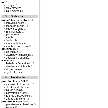
iné
5
>
svätyňa
1
>
stav mŕtvych
1
>
zaujímavosti
3
2A
Oddelenie
priateľstvo so svetom
20
>
milovanie sveta
1
>
moderná hudba
13
>
odev a ozdoby
1
>
film, literatúra
1
>
pornografia
1
>
média
>
šoubiznis
>
moderní bohovia
1
>
modly 2. prikázania
3
okultizmus
4
>
okultizmus
3
>
alternatívna medicína
1
>
závislosti a okultná...
Babylon
12
>
Babylon včera, dnes...
5
>
charizmatické hnutie
3
>
ekumenizmus
7
>
synkretizmus
3A
Posvätenie
posvätenie v teórii
19
>
ospravedl. skrze vieru
5
>
skutky & duchovná...
>
zákon & láska
12
>
posvätenie v teórii
>
Kristus a posvätenie
2
>
zápas s hriechom
1
posvätenie v praxi
61
>
posvätenie a charakter
44
>
sobota
11