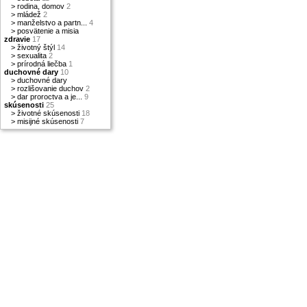
>
rodina, domov
2
>
mládež
2
>
manželstvo a partn...
4
>
posvätenie a misia
zdravie
17
>
životný štýl
14
>
sexualita
2
>
prírodná liečba
1
duchovné dary
10
>
duchovné dary
>
rozlišovanie duchov
2
>
dar proroctva a je...
9
skúsenosti
25
>
životné skúsenosti
18
>
misijné skúsenosti
7