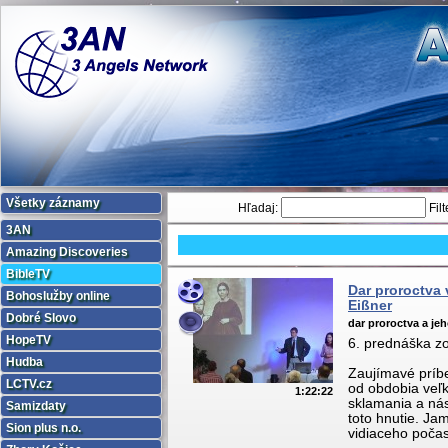
Všetky záznamy
Hľadaj:
Filt
3AN
Amazing Discoveries
BibleTV
Dar proroctva
Bohoslužby online
Eißner
Dobré Slovo
dar proroctva a je
HopeTV
6. prednáška zo 
Hudba
Zaujímavé príbe
LCTV.cz
od obdobia veľ
1:22:22
sklamania a nás
Samizdaty
toto hnutie. Ja
Sion plus n.o.
vidiaceho počas