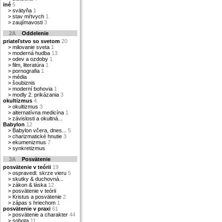
iné
5
>
svätyňa
1
>
stav mŕtvych
1
>
zaujímavosti
3
2A
Oddelenie
priateľstvo so svetom
20
>
milovanie sveta
1
>
moderná hudba
13
>
odev a ozdoby
1
>
film, literatúra
1
>
pornografia
1
>
média
>
šoubiznis
>
moderní bohovia
1
>
modly 2. prikázania
3
okultizmus
4
>
okultizmus
3
>
alternatívna medicína
1
>
závislosti a okultná...
Babylon
12
>
Babylon včera, dnes...
5
>
charizmatické hnutie
3
>
ekumenizmus
7
>
synkretizmus
3A
Posvätenie
posvätenie v teórii
19
>
ospravedl. skrze vieru
5
>
skutky & duchovná...
>
zákon & láska
12
>
posvätenie v teórii
>
Kristus a posvätenie
2
>
zápas s hriechom
1
posvätenie v praxi
61
>
posvätenie a charakter
44
>
sobota
11