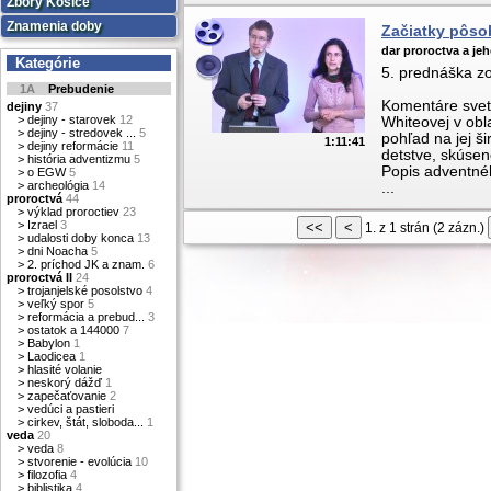
Zbory Košice
Znamenia doby
Začiatky pôso
dar proroctva a je
Kategórie
5. prednáška zo 
1A
Prebudenie
Komentáre svets
dejiny
37
>
dejiny - starovek
12
Whiteovej v obla
>
dejiny - stredovek ...
5
pohľad na jej š
1:11:41
>
dejiny reformácie
11
detstve, skúsen
>
história adventizmu
5
Popis adventné
>
o EGW
5
>
archeológia
14
...
proroctvá
44
>
výklad proroctiev
23
>
Izrael
3
1. z 1 strán (2 zázn.)
>
udalosti doby konca
13
>
dni Noacha
5
>
2. príchod JK a znam.
6
proroctvá II
24
>
trojanjelské posolstvo
4
>
veľký spor
5
>
reformácia a prebud...
3
>
ostatok a 144000
7
>
Babylon
1
>
Laodicea
1
>
hlasité volanie
>
neskorý dážď
1
>
zapečaťovanie
2
>
vedúci a pastieri
>
cirkev, štát, sloboda...
1
veda
20
>
veda
8
>
stvorenie - evolúcia
10
>
filozofia
4
>
biblistika
4