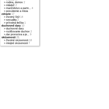
>
rodina, domov
2
>
mládež
2
>
manželstvo a partn...
4
>
posvätenie a misia
zdravie
17
>
životný štýl
14
>
sexualita
2
>
prírodná liečba
1
duchovné dary
10
>
duchovné dary
>
rozlišovanie duchov
2
>
dar proroctva a je...
9
skúsenosti
25
>
životné skúsenosti
18
>
misijné skúsenosti
7