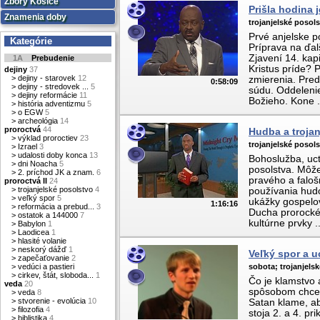
Zbory Košice
Prišla hodina 
Znamenia doby
trojanjelské posols
Prvé anjelske p
Kategórie
Príprava na ďal
Zjavení 14. kap
1A
Prebudenie
Kristus príde? 
dejiny
37
>
dejiny - starovek
12
zmierenia. Pred
0:58:09
>
dejiny - stredovek ...
5
súdu. Oddeleni
>
dejiny reformácie
11
Božieho. Kone .
>
história adventizmu
5
>
o EGW
5
>
archeológia
14
proroctvá
44
Hudba a trojan
>
výklad proroctiev
23
trojanjelské posol
>
Izrael
3
>
udalosti doby konca
13
Bohoslužba, uct
>
dni Noacha
5
posolstva. Môž
>
2. príchod JK a znam.
6
pravého a faloš
proroctvá II
24
>
trojanjelské posolstvo
4
používania hudo
>
veľký spor
5
ukážky gospelov
1:16:16
>
reformácia a prebud...
3
Ducha prorocké
>
ostatok a 144000
7
kultúrne prvky ..
>
Babylon
1
>
Laodicea
1
>
hlasité volanie
>
neskorý dážď
1
Veľký spor a u
>
zapečaťovanie
2
>
vedúci a pastieri
sobota;
trojanjels
>
cirkev, štát, sloboda...
1
Čo je klamstvo 
veda
20
spôsobom chce 
>
veda
8
>
stvorenie - evolúcia
10
Satan klame, ab
>
filozofia
4
stoja 2. a 4. pr
>
biblistika
4