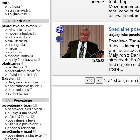
tento boj.
0:53:57
iné
5
Môže úprimnosť 
>
svätyňa
1
>
stav mŕtvych
1
tom, koho bude
>
zaujímavosti
3
uctievajú satan .
2A
Oddelenie
priateľstvo so svetom
20
Špeciálne poso
>
milovanie sveta
1
>
moderná hudba
13
trojanjelské posol
>
odev a ozdoby
1
Posolstvo Zjave
>
film, literatúra
1
>
pornografia
1
doby – dnešnej 
>
média
príchode Ježiš
>
šoubiznis
Malý roh z Dan
>
moderní bohovia
1
stredovek. Preč
>
modly 2. prikázania
3
1:23:32
okultizmus
4
hodina jeho sú
>
okultizmus
3
Posle ...
>
alternatívna medicína
1
>
závislosti a okultná...
Babylon
12
1. z 1 strán (5 zázn.)
>
Babylon včera, dnes...
5
>
charizmatické hnutie
3
>
ekumenizmus
7
>
synkretizmus
3A
Posvätenie
posvätenie v teórii
19
>
ospravedl. skrze vieru
5
>
skutky & duchovná...
>
zákon & láska
12
>
posvätenie v teórii
>
Kristus a posvätenie
2
>
zápas s hriechom
1
posvätenie v praxi
61
>
posvätenie a charakter
44
>
sobota
11