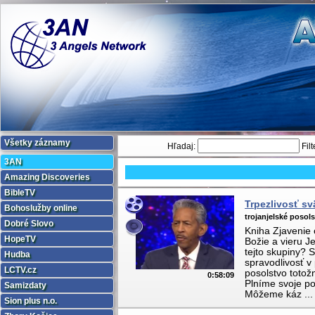
Všetky záznamy
Hľadaj:
Filt
3AN
Amazing Discoveries
BibleTV
Trpezlivosť s
Bohoslužby online
trojanjelské posols
Dobré Slovo
Kniha Zjavenie 
HopeTV
Božie a vieru J
tejto skupiny? 
Hudba
spravodlivosť v 
LCTV.cz
posolstvo totož
0:58:09
Plníme svoje po
Samizdaty
Môžeme káz ...
Sion plus n.o.